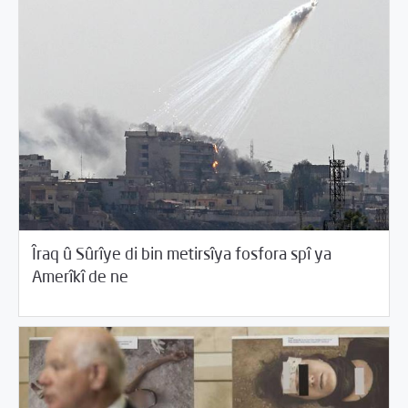
Îraq û Sûrîye di bin metirsîya fosfora spî ya
06/14/2017
Rewangeha Binpêkirinan
Amerîkî de ne