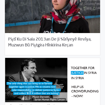
Piştî Ku Di Sala 2013an De Ji Sûrîyeyê Revîya,
06/21/2017
Desthilata pêncemîn
Muzwun Bû Piştgira Hînkirina Keçan