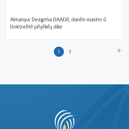
Almanya: Dezgeha DAADê, danên master û
06/11/2017
Rahînan û Beşdarî
Doktorêtê pêşêkêş dike
1
2