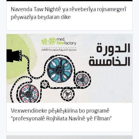
Navenda Taw Nightê ya rêveberîya rojnamegerî
06/14/2017
Rahînan û Beşdarî
pêşwazîya beşdaran dike
Vexwendineke pêşkêşkirina bo programê
06/14/2017
Rahînan û Beşdarî
“profesyonalê Rojhilata Navînê yê Fîlman”