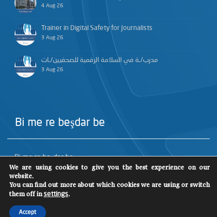
4 Aug 26
Trainer in Digital Safety for Journalists
3 Aug 26
مدرب/ـة في السلامة الرقمية للصحفيين/ـات
3 Aug 26
Bi me re beşdar be
Bi me re beşdar be
We are using cookies to give you the best experience on our
website.
You can find out more about which cookies we are using or switch
them off in
.
settings
Accept