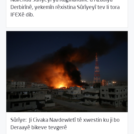
Derbirînê, yekemîn rêxistina Sûrîyeyî tev li tora
/
06/17/2017
2017
Beyannameyên SCMê
IFEXê dib.
Sûrîye: Ji Civaka Navdewletî tê xwestin ku ji bo
/
06/15/2017
2017
Beyannameyên SCMê
Deraayê bikeve tevgerê