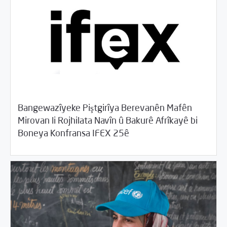
Bangewazîyeke Piştgirîya Berevanên Mafên
Mirovan li Rojhilata Navîn û Bakurê Afrîkayê bi
/
06/23/2017
2017
Beyannameyên SCMê
Boneya Konfransa IFEX 25ê