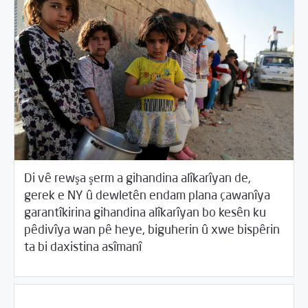
Di vê rewşa şerm a gihandina alîkarîyan de,
gerek e NY û dewletên endam plana çawanîya
garantîkirina gihandina alîkarîyan bo kesên ku
pêdivîya wan pê heye, biguherin û xwe bispêrin
/
06/28/2017
2017
Beyannameyên SCMê
ta bi daxistina asîmanî