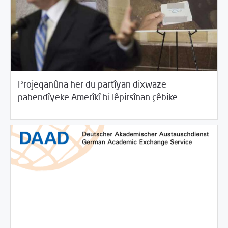
Projeqanûna her du partîyan dixwaze
06/11/2017
Rewangeha Binpêkirinan
pabendîyeke Amerîkî bi lêpirsînan çêbike