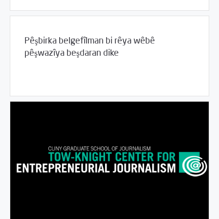
Pêşbirka belgefîlman bi rêya wêbê
pêşwazîya beşdaran dike
06/14/2017
Rahînan û Beşdarî