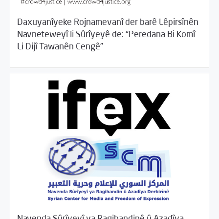
Daxuyanîyeke Rojnamevanî der barê Lêpirsînên
Navneteweyî li Sûrîyeyê de: “Peredana Bi Komî
/
06/19/2017
2017
Beyannameyên SCMê
Li Dijî Tawanên Cengê”
Navenda Sûrîyeyî ya Ragihandinê û Azadîya