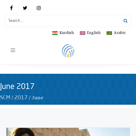
Kurdish
English
Arabic
Toggle
navigation
June 2017
/
/
June
SCM
2017