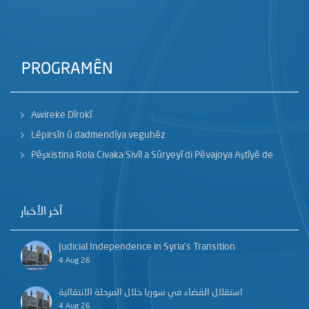
PROGRAMÊN
Awireke Dîrokî
Lêpirsîn û dadmendîya veguhêz
Pêşxistina Rola Civaka Sivîl a Sûryeyî di Pêvajoya Aştîyê de
آخر الأخبار
Judicial Independence in Syria’s Transition
4 Aug 26
استقلال القضاء في سوريا خلال المرحلة الانتقالية
4 Aug 26