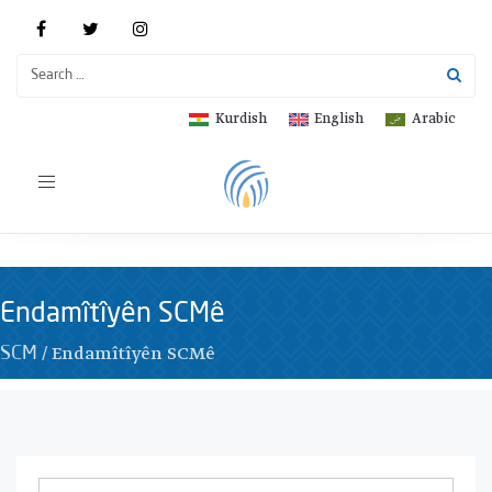
Kurdish
English
Arabic
Toggle
navigation
Endamîtîyên SCMê
/
Endamîtîyên SCMê
SCM