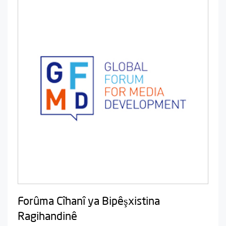
Forûma Cîhanî ya Bipêşxistina
Ragihandinê