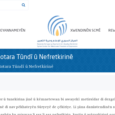
BEYANNAMEYÊN
XWENDINÊN SCMÊ
REW
tara Tûndî û Nefretkirinê
tara Tûndî û Nefretkirinê
rror û tunekirina jinê û kêmnetewan bi awayekî metirsîdar di dezg
inê di nav pêkhateyên Sûryeyê de çêkiriye. Li şûna danûstendinên si
ehên ku mirovan li ser li ser nefretkirin, kuştin û wêrankirinê sor d