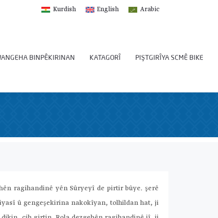
Kurdish
English
Arabic
ANGEHA BINPÊKIRINAN
KATAGORÎ
PIŞTGIRÎYA SCMÊ BIKE
ehên ragihandinê yên Sûryeyî de pirtir bûye. şerê
yasî û gengeşekirina nakokîyan, tolhildan hat, ji
ikin, cih girtin. Rola dezgehên ragihandinê jî, ji