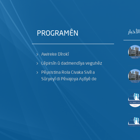
الأخبار
PROGRAMÊN
Awireke Dîrokî
Lêpirsîn û dadmendîya veguhêz
Pêşxistina Rola Civaka Sivîl a
Sûryeyî di Pêvajoya Aştîyê de