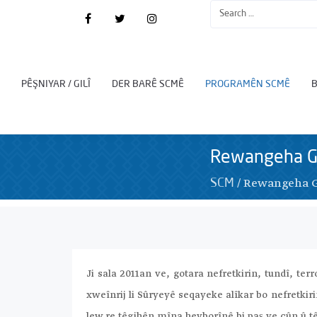
PÊŞNIYAR / GILÎ
DER BARÊ SCMÊ
PROGRAMÊN SCMÊ
Rewangeha Go
/
Rewangeha Go
SCM
Ji sala 2011an ve, gotara nefretkirin, tundî, te
xweînrij li Sûryeyê seqayeke alîkar bo nefretkir
lew re têgihên mîna hevborînê bi paş ve çûn û têg