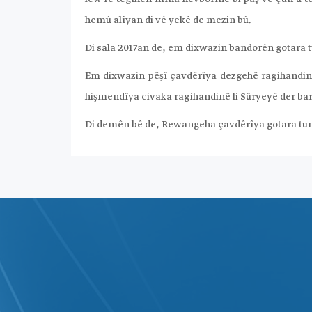
hemû alîyan di vê yekê de mezin bû.
Di sala 2017an de, em dixwazin bandorên gotara tu
Em dixwazin pêşî çavdêrîya dezgehê ragihandinê 
hişmendîya civaka ragihandinê li Sûryeyê der bar
Di demên bê de, Rewangeha çavdêrîya gotara tundî 