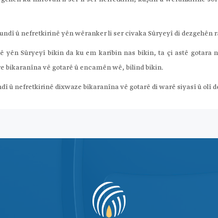
ndî û nefretkirinê yên wêranker li ser civaka Sûryeyî di dezgehên r
yên Sûryeyî bikin da ku em karibin nas bikin, ta çi astê gotara n
e bikaranîna vê gotarê û encamên wê, bilind bikin.
û nefretkirinê dixwaze bikaranîna vê gotarê di warê siyasî û olî de 