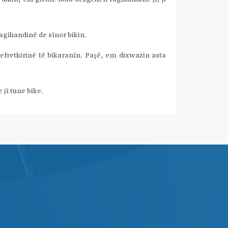
agihandinê de sînor bikin.
efretkirinê tê bikaranîn. Paşê, em dixwazin asta
jî tune bike.