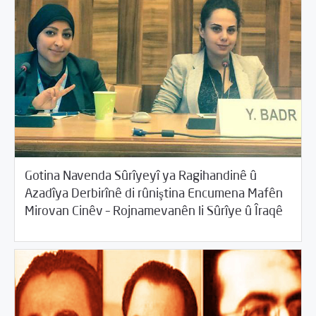
Gotina Navenda Sûrîyeyî ya Ragihandinê û
Azadîya Derbirînê di rûniştina Encumena Mafên
/
06/25/2015
2015
Beyannameyên SCMê
Mirovan Cinêv – Rojnamevanên li Sûrîye û Îraqê