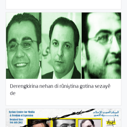
Derengkirina nehan di rûniştina gotina sezayê
/
04/28/2015
2015
Beyannameyên SCMê
de