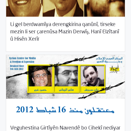
Li gel berdwamîya derengkirina qanûnî, tirseke
mezin li ser çarenûsa Mazin Derwîş, Hanî Elzîtanî
/
05/13/2015
2015
Beyannameyên SCMê
û Hisên Xerîr
/
05/08/2015
2015
Beyannameyên SCMê
Veguhestina Girtîyên Navendê bo Cihekî nediyar