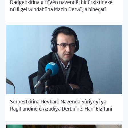
Dadgehkirina girtîyên navendê: bidûrxistineke
/
07/23/2015
2015
Beyannameyên SCMê
nû li gel windabûna Mazin Derwîş a bineçarî
Serbestkirina Hevkarê Navenda Sûrîyeyî ya
/
07/18/2015
2015
Beyannameyên SCMê
Ragihandinê û Azadîya Derbirînê; Hanî Elzîtanî