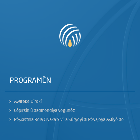
PROGRAMÊN
Awireke Dîrokî
Lêpirsîn û dadmendîya veguhêz
Pêşxistina Rola Civaka Sivîl a Sûryeyî di Pêvajoya Aştîyê de