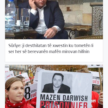
Sûrîye: ji desthilatan tê xwestin ku tometên li
/
08/17/2015
2015
Beyannameyên SCMê
ser her sê berevanên mafên mirovan hilînin