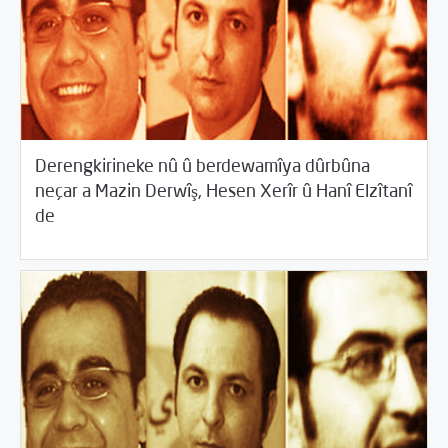
Derengkirineke nû û berdewamîya dûrbûna
neçar a Mazin Derwîş, Hesen Xerîr û Hanî Elzîtanî
/
06/21/2015
2015
Beyannameyên SCMê
de