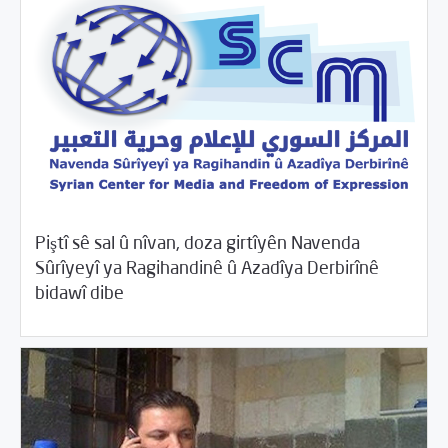
Piştî sê sal û nîvan, doza girtîyên Navenda
Sûrîyeyî ya Ragihandinê û Azadîya Derbirînê
/
08/31/2015
2015
Beyannameyên SCMê
bidawî dibe