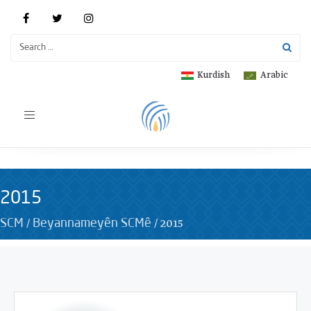
Kurdish
Arabic
Toggle
navigation
2015
/
/
2015
SCM
Beyannameyên SCMê