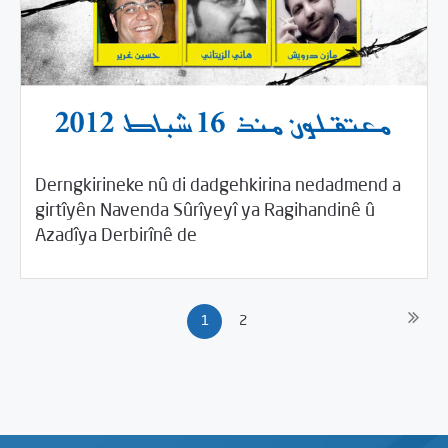
Derngkirineke nû di dadgehkirina nedadmend a
girtîyên Navenda Sûrîyeyî ya Ragihandinê û
/
04/15/2015
2015
Beyannameyên SCMê
Azadîya Derbirînê de
1
2