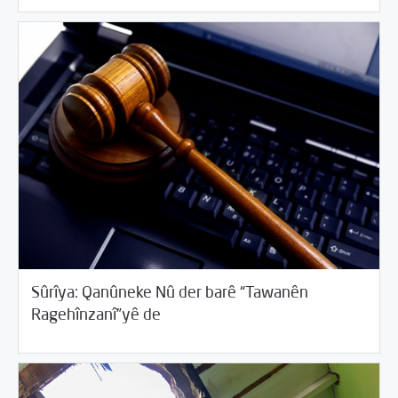
Sûrîya: Qanûneke Nû der barê “Tawanên
/
04/13/2018
Cîhana Erebî
Rotator
Ragehînzanî”yê de