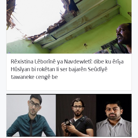
Rêxistina Lêborînê ya Navdewletî: dibe ku êrîşa
04/13/2018
Hûsîyan bi rokêtan li ser bajarên Seûdîyê
/
/
Cîhana Erebî
Desthilata pêncemîn
Rotator
tawaneke cengê be