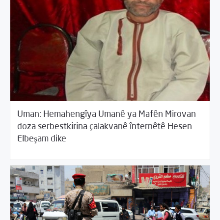
Uman: Hemahengîya Umanê ya Mafên Mirovan
doza serbestkirina çalakvanê înternêtê Hesen
/
04/13/2018
Cîhana Erebî
Rotator
Elbeşam dike