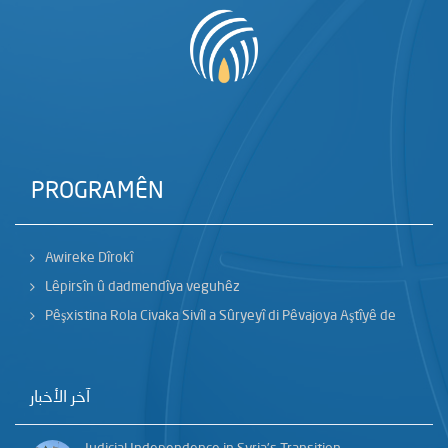
PROGRAMÊN
Awireke Dîrokî
Lêpirsîn û dadmendîya veguhêz
Pêşxistina Rola Civaka Sivîl a Sûryeyî di Pêvajoya Aştîyê de
آخر الأخبار