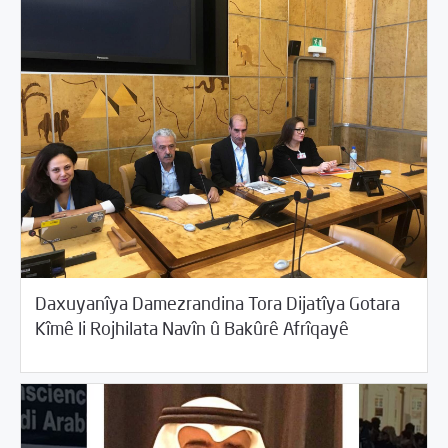
Daxuyanîya Damezrandina Tora Dijatîya Gotara
09/25/2019
Cîhana Erebî
Kîmê li Rojhilata Navîn û Bakûrê Afrîqayê