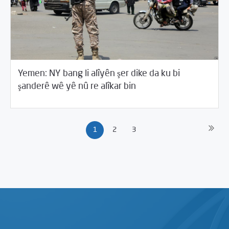
Yemen: NY bang li alîyên şer dike da ku bi
/
04/13/2018
Cîhana Erebî
Rotator
şanderê wê yê nû re alîkar bin
1
2
3