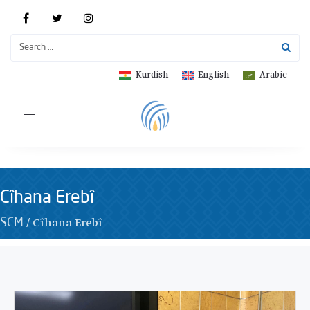
Kurdish
English
Arabic
Toggle
navigation
Cîhana Erebî
/
Cîhana Erebî
SCM