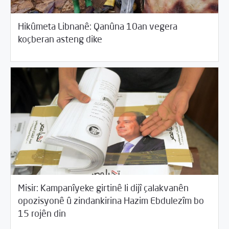
Hikûmeta Libnanê: Qanûna 10an vegera
/
05/29/2018
Cîhana Erebî
Rotator
koçberan asteng dike
Misir: Kampanîyeke girtinê li dijî çalakvanên
opozisyonê û zindankirina Hazim Ebdulezîm bo
/
05/29/2018
Cîhana Erebî
Rotator
15 rojên din