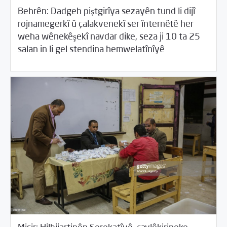
Behrên: Dadgeh piştgirîya sezayên tund li dijî
rojnamegerkî û çalakvenekî ser înternêtê her
04/13/2018
weha wênekêşekî navdar dike, seza ji 10 ta 25
/
/
Cîhana Erebî
Rewangeha Binpêkirinan
Rotator
salan in li gel stendina hemwelatînîyê
04/13/2018