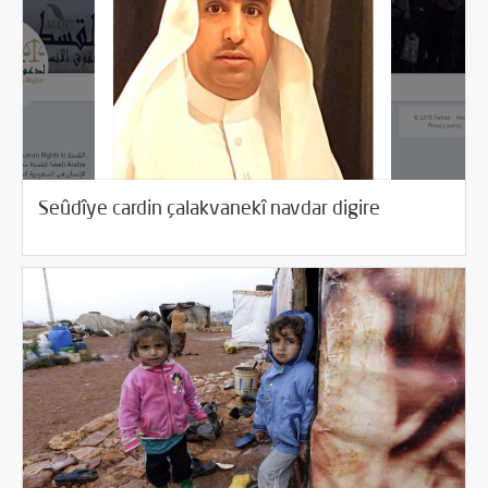
/
05/29/2018
Cîhana Erebî
Rotator
Seûdîye cardin çalakvanekî navdar digire