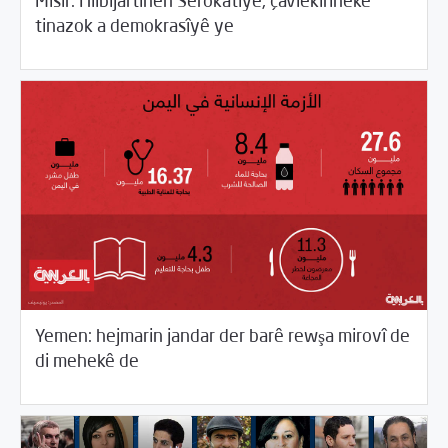
Misir: Hilbijartinên Serokatîyê, çavlêkirineke
/
/
Cîhana Erebî
Desthilata pêncemîn
Rotator
tinazok a demokrasîyê ye
Yemen: hejmarin jandar der barê rewşa mirovî de
/
04/13/2018
Cîhana Erebî
Rotator
di mehekê de