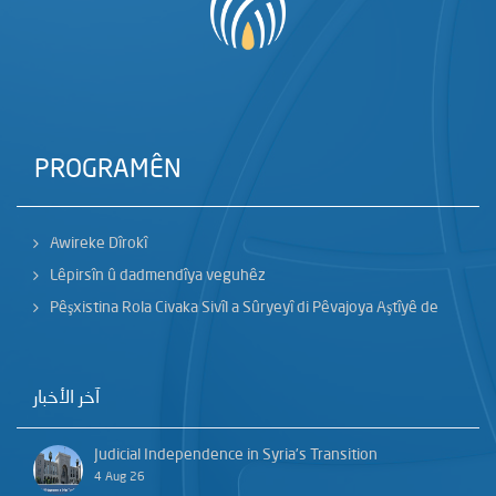
PROGRAMÊN
Awireke Dîrokî
Lêpirsîn û dadmendîya veguhêz
Pêşxistina Rola Civaka Sivîl a Sûryeyî di Pêvajoya Aştîyê de
آخر الأخبار
Judicial Independence in Syria’s Transition
4 Aug 26