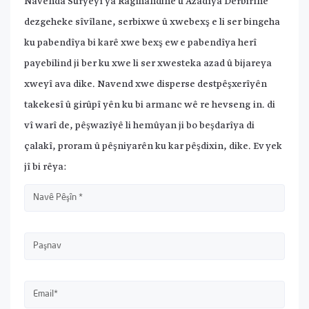
Navenda Sûryeyî ya Ragihandinê û Azadîya Derbirînê
dezgeheke sîvîlane, serbixwe û xwebexş e li ser bingeha
ku pabendîya bi karê xwe bexş ew e pabendîya herî
payebilind ji ber ku xwe li ser xwesteka azad û bijareya
xweyî ava dike. Navend xwe disperse destpêşxerîyên
takekesî û girûpî yên ku bi armanc wê re hevseng in. di
vî warî de, pêşwazîyê li hemûyan ji bo beşdarîya di
çalakî, proram û pêşniyarên ku kar pêşdixin, dike. Ev yek
jî bi rêya: