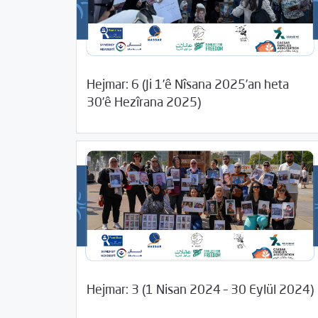
Hejmar: 6 (Ji 1’ê Nîsana 2025’an heta
07/28/2025
Kurteya medyayê
30’ê Hezîrana 2025)
12/20/2024
Kurteya medyayê
Hejmar: 3 (1 Nisan 2024 – 30 Eylül 2024)