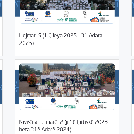
Hejmar: 5 (1 Çileya 2025 – 31 Adara
05/14/2025
Kurteya medyayê
04/
2025)
11/18/2024
04/
Nivîsîna hejmarê: 2 (ji 1ê Çîrûskê 2023
/
Kurteya medyayê
Uncategorized @kmr
heta 31ê Adarê 2024)