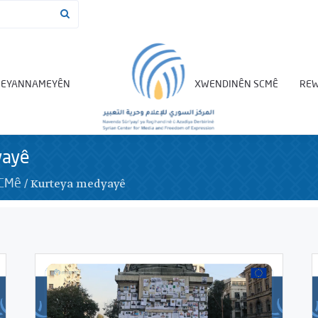
BEYANNAMEYÊN
XWENDINÊN SCMÊ
REW
yayê
/
Kurteya medyayê
SCMê