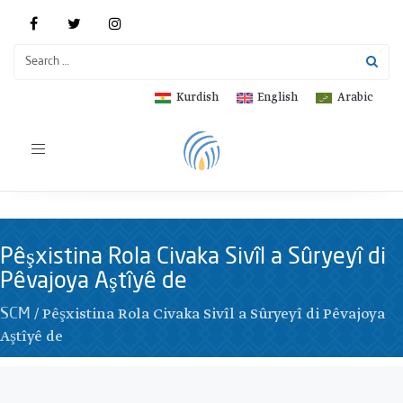
Kurdish
English
Arabic
Toggle
navigation
Pêşxistina Rola Civaka Sivîl a Sûryeyî di
Pêvajoya Aştîyê de
/
Pêşxistina Rola Civaka Sivîl a Sûryeyî di Pêvajoya
SCM
Aştîyê de