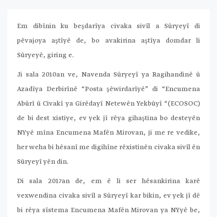
Em dibînin ku beşdarîya civaka sivîl a Sûryeyî di
pêvajoya aştîyê de, bo avakirina aştîya domdar li
Sûryeyê, giring e.
Ji sala 2010an ve, Navenda Sûryeyî ya Ragihandinê û
Azadîya Derbirînê “Posta şêwirdarîyê” di “Encumena
Abûrî û Civakî ya Girêdayî Netewên Yekbûyî “(ECOSOC)
de bi dest xistiye, ev yek jî rêya gihaştina bo desteyên
NYyê mîna Encumena Mafên Mirovan, ji me re vedike,
her weha bi hêsanî me digihîne rêxistinên civaka sivîl ên
Sûryeyî yên din.
Di sala 2017an de, em ê li ser hêsankirina karê
vexwendina civaka sivîl a Sûryeyî kar bikin, ev yek jî dê
bi rêya sîstema Encumena Mafên Mirovan ya NYyê be,