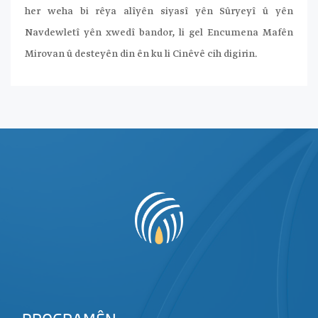
her weha bi rêya alîyên siyasî yên Sûryeyî û yên
Navdewletî yên xwedî bandor, li gel Encumena Mafên
Mirovan û desteyên din ên ku li Cinêvê cih digirin.