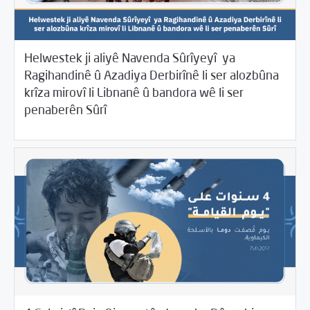
Helwestek ji aliyê Navenda Sûrîyeyî ya
Ragihandinê û Azadiya Derbirînê li ser alozbûna
krîza mirovî li Libnanê û bandora wê li ser
12/10/2024
Beyannameyên SCMê
penaberên Sûrî