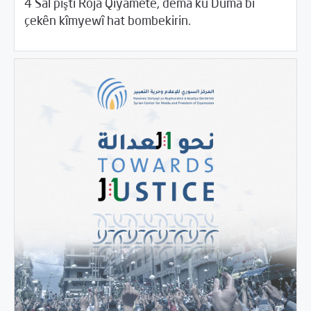
4 Sal piştî Roja Qiyametê, dema ku Dûma bi
04/08/2022
Beyannameyên SCMê
çekên kîmyewî hat bombekirin.