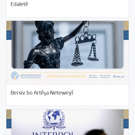
Edaletê
11/19/2021
Beyannameyên SCMê
Bersiv bo Artêşa Neteweyî