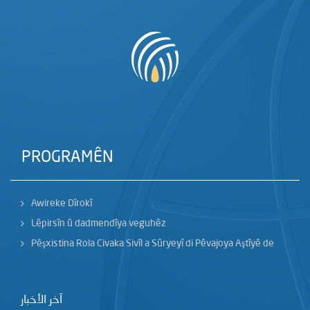
PROGRAMÊN
Awireke Dîrokî
Lêpirsîn û dadmendîya veguhêz
Pêşxistina Rola Civaka Sivîl a Sûryeyî di Pêvajoya Aştîyê de
آخر الأخبار