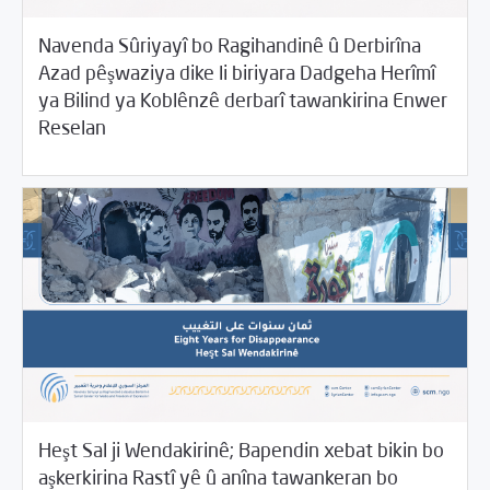
Navenda Sûriyayî bo Ragihandinê û Derbirîna
Azad pêşwaziya dike li biriyara Dadgeha Herîmî
ya Bilind ya Koblênzê derbarî tawankirina Enwer
01/13/2022
Beyannameyên SCMê
Reselan
Heşt Sal ji Wendakirinê; Bapendin xebat bikin bo
aşkerkirina Rastî yê û anîna tawankeran bo
12/09/2021
Beyannameyên SCMê