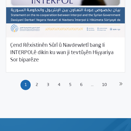
Çend Rêxistinên Sûrî û Navdewletî bang li
INTERPOLê dikin ku wan ji tevtûşên Hişyariya
11/17/2021
Beyannameyên SCMê
Sor biparêze
1
2
3
4
5
6
...
10