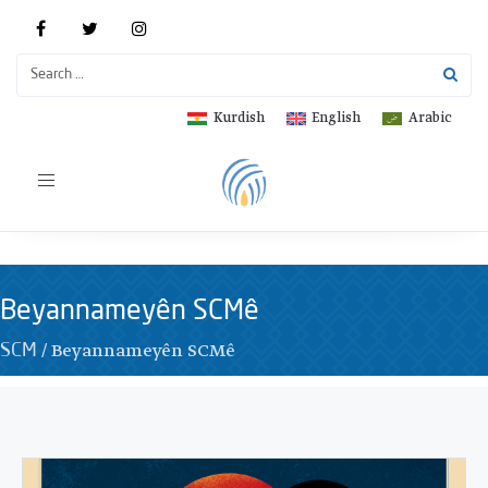
Kurdish
English
Arabic
Toggle
navigation
Beyannameyên SCMê
/
Beyannameyên SCMê
SCM