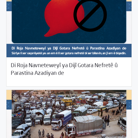
Di Roja Navneteweyî ya Dijî Gotara Nefretê û
06/18/2026
Beyannameyên SCMê
Parastina Azadiyan de