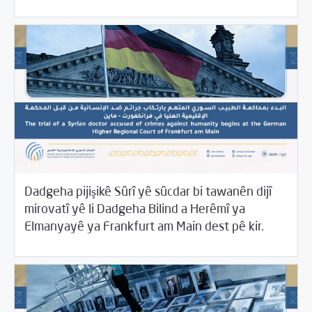
Dadgeha pijişikê Sûrî yê sûcdar bi tawanên dijî
mirovatî yê li Dadgeha Bilind a Herêmî ya
01/28/2022
Beyannameyên SCMê
Elmanyayê ya Frankfurt am Main dest pê kir.