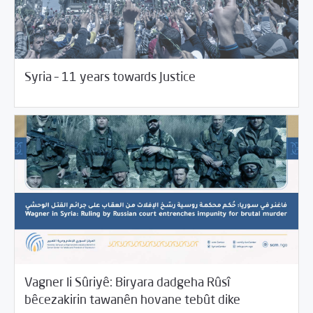
03/17/2022
Beyannameyên SCMê
Syria – 11 years towards Justice
Vagner li Sûriyê: Biryara dadgeha Rûsî
01/28/2022
Beyannameyên SCMê
bêcezakirin tawanên hovane tebût dike