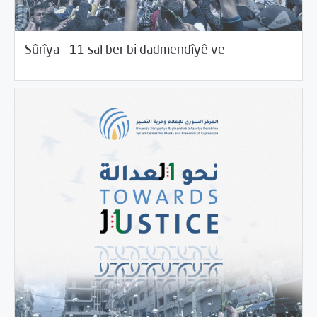
03/18/2022
Beyannameyên SCMê
Sûrîya – 11 sal ber bi dadmendîyê ve