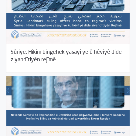
Sûriye: Hikim bingehek yasayî ye û hêviyê dide
01/18/2022
Beyannameyên SCMê
ziyandîtiyên rejîmê