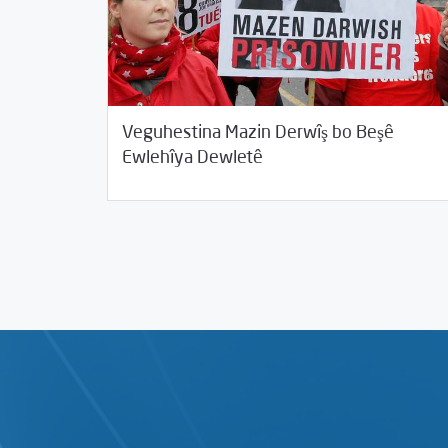
Veguhestina Mazin Derwîş bo Beşê
/
07/23/2015
2015
Beyannameyên SCMê
Ewlehîya Dewletê