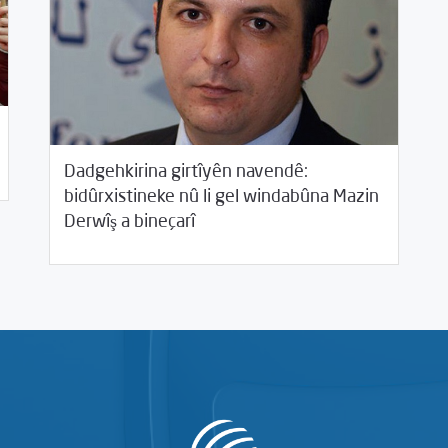
Dadgehkirina girtîyên navendê:
bidûrxistineke nû li gel windabûna Mazin
/
07/23/2015
2015
Beyannameyên SCMê
Derwîş a bineçarî