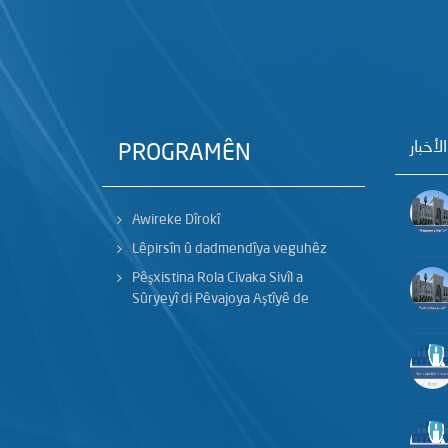
الأخبار
PROGRAMÊN
Awireke Dîrokî
Lêpirsîn û dadmendîya veguhêz
Pêşxistina Rola Civaka Sivîl a
Sûryeyî di Pêvajoya Aştîyê de