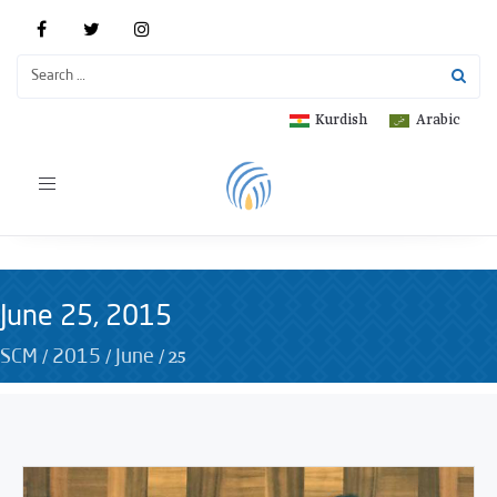
Kurdish
Arabic
Toggle
navigation
June 25, 2015
/
/
/
25
SCM
2015
June