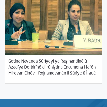
Gotina Navenda Sûrîyeyî ya Ragihandinê û
Azadîya Derbirînê di rûniştina Encumena Mafên
/
06/25/2015
2015
Beyannameyên SCMê
Mirovan Cinêv – Rojnamevanên li Sûrîye û Îraqê