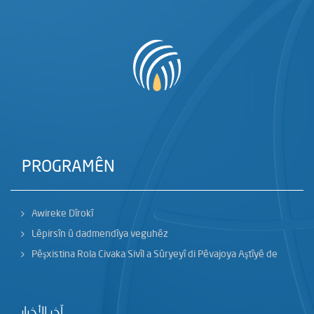
PROGRAMÊN
Awireke Dîrokî
Lêpirsîn û dadmendîya veguhêz
Pêşxistina Rola Civaka Sivîl a Sûryeyî di Pêvajoya Aştîyê de
آخر الأخبار