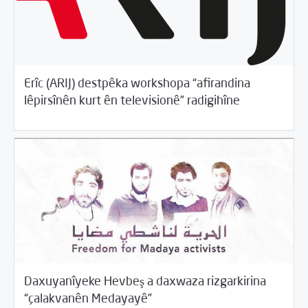
Erîc (ARIJ) destpêka workshopa “afirandina
/
04/18/2018
Rahînan û Beşdarî
Rotator
lêpirsînên kurt ên televisionê” radigihîne
Daxuyanîyeke Hevbeş a daxwaza rizgarkirina
/
04/18/2018
Rewangeha Binpêkirinan
Rotator
“çalakvanên Medayayê”