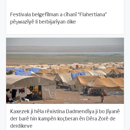
Festivala belgefîlman a cîhanî “Flahertiana”
/
04/18/2018
Rahînan û Beşdarî
Rotator
pêşwazîyê li berbijarîyan dike
Kaxezek ji hêla rêxistina Dadmendîya ji bo Jîyanê
der barê hin kampên koçberan ên Dêra Zorê de
/
04/18/2018
Desthilata pêncemîn
Rotator
derdikeve