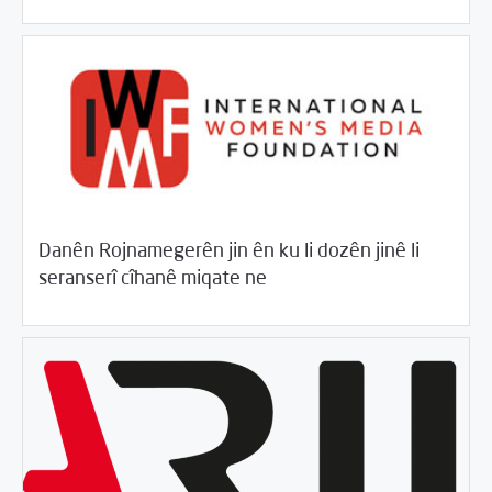
Danên Rojnamegerên jin ên ku li dozên jinê li
/
04/18/2018
Rahînan û Beşdarî
Rotator
seranserî cîhanê miqate ne