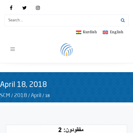
Kurdish
English
Toggle
navigation
April 18, 2018
/
/
/
18
SCM
2018
April