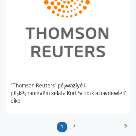
“Thomson Reuters” pêşwazîyê li
pêşkêşnameyêm xelata Kurt Schork a navdewletî
/
04/18/2018
Rahînan û Beşdarî
Rotator
dike
1
2