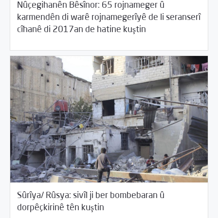
Nûçegihanên Bêsînor: 65 rojnameger û
karmendên di warê rojnamegerîyê de li seranserî
/
04/18/2018
Rewangeha Binpêkirinan
Rotator
cîhanê di 2017an de hatine kuştin
Sûrîya/ Rûsya: sivîl ji ber bombebaran û
/
04/18/2018
Rewangeha Binpêkirinan
Rotator
dorpêçkirinê tên kuştin