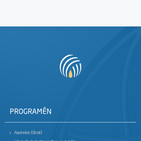
PROGRAMÊN
Awireke Dîrokî