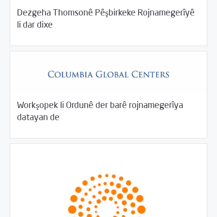
Dezgeha Thomsonê Pêşbirkeke Rojnamegerîyê
/
04/18/2018
Rahînan û Beşdarî
Rotator
li dar dixe
Workşopek li Ordunê der barê rojnamegerîya
/
04/18/2018
Rahînan û Beşdarî
Rotator
datayan de