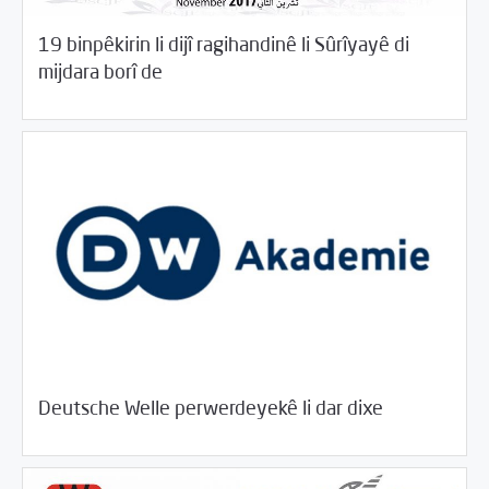
19 binpêkirin li dijî ragihandinê li Sûrîyayê di
/
04/19/2018
Desthilata pêncemîn
Rotator
mijdara borî de
/
04/19/2018
Rahînan û Beşdarî
Rotator
Deutsche Welle perwerdeyekê li dar dixe