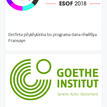
Derfeta pêşkêşkirina bo programa dana rêwîtîya
/
04/23/2018
Rahînan û Beşdarî
Rotator
Fransaye