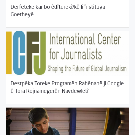
Derfeteke kar bo êdîterekî/kê li înstituya
/
04/23/2018
Rahînan û Beşdarî
Rotator
Goetheyê
Destpêka Toreke Programên Rahênanê ji Google
/
04/23/2018
Rahînan û Beşdarî
Rotator
û Tora Rojnamegerên Navdewletî