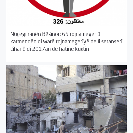
Nûçegihanên Bêsînor: 65 rojnameger û
karmendên di warê rojnamegerîyê de li seranserî
/
04/18/2018
Rewangeha Binpêkirinan
Rotator
cîhanê di 2017an de hatine kuştin