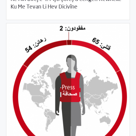
/
/
04/19/2018
2017
Beyannameyên SCMê
Rotator
Ku Me Tevan Li Hev Dicivîne