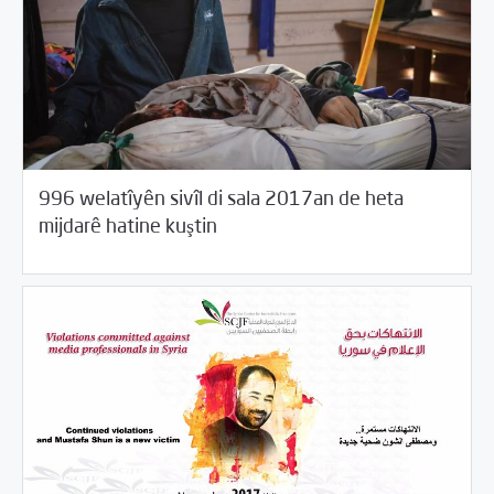
04/19/2018
996 welatîyên sivîl di sala 2017an de heta
/
/
Desthilata pêncemîn
Rewangeha Binpêkirinan
Rotator
mijdarê hatine kuştin