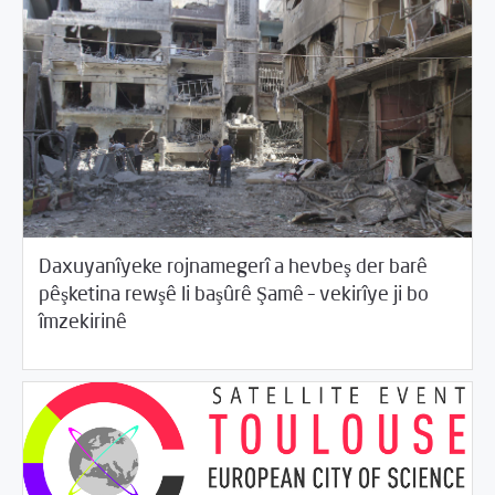
04/23/2018
Daxuyanîyeke rojnamegerî a hevbeş der barê
/
/
Beyannameyên SCMê
Desthilata pêncemîn
Rewangeha
pêşketina rewşê li başûrê Şamê – vekirîye ji bo
/
Binpêkirinan
Rotator
îmzekirinê