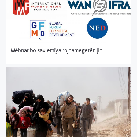
/
04/19/2018
Rahînan û Beşdarî
Rotator
Wêbnar bo saxlemîya rojnamegerên jin