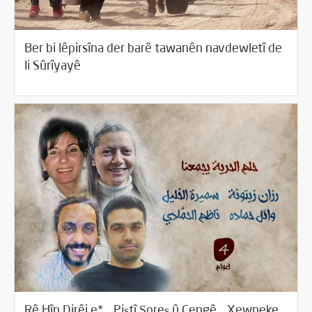
Ber bi lêpirsîna der barê tawanên navdewletî de
04/19/2018
Pirtûkxaneya Vîdyoyan
li Sûrîyayê
Rê Hîn Dirêj e*… Piştî Şoreş û Cengê… Xewneke