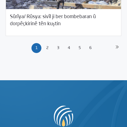
Sûrîya/ Rûsya: sivîl ji ber bombebaran û
/
04/18/2018
Rewangeha Binpêkirinan
Rotator
dorpêçkirinê tên kuştin
1
2
3
4
5
6