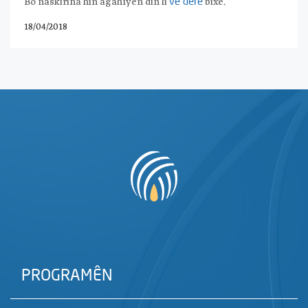
Bo naskirina hin agahîyên din li
bixe.
vê derê
18/04/2018
PROGRAMÊN