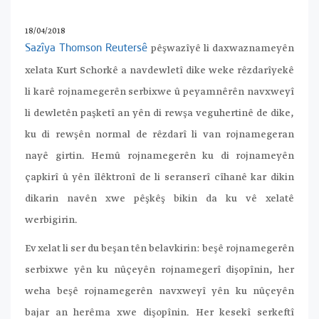
18/04/2018
pêşwazîyê li daxwaznameyên
Sazîya Thomson Reutersê
xelata Kurt Schorkê a navdewletî dike weke rêzdarîyekê
li karê rojnamegerên serbixwe û peyamnêrên navxweyî
li dewletên paşketî an yên di rewşa veguhertinê de dike,
ku di rewşên normal de rêzdarî li van rojnamegeran
nayê girtin. Hemû rojnamegerên ku di rojnameyên
çapkirî û yên îlêktronî de li seranserî cîhanê kar dikin
dikarin navên xwe pêşkêş bikin da ku vê xelatê
werbigirin.
Ev xelat li ser du beşan tên belavkirin: beşê rojnamegerên
serbixwe yên ku nûçeyên rojnamegerî dişopînin, her
weha beşê rojnamegerên navxweyî yên ku nûçeyên
bajar an herêma xwe dişopînin. Her kesekî serkeftî