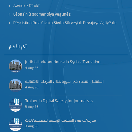
Awireke Dîrokî
Lêpirsîn û dadmendîya veguhêz
Pêşxistina Rola Civaka Sivîl a Sûryeyî di Pêvajoya Aştîyê de
آخر الأخبار
Judicial Independence in Syria’s Transition
4 Aug 26
استقلال القضاء في سوريا خلال المرحلة الانتقالية
4 Aug 26
Trainer in Digital Safety for Journalists
3 Aug 26
مدرب/ـة في السلامة الرقمية للصحفيين/ـات
3 Aug 26