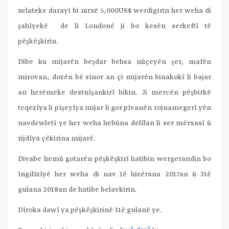
xelateke darayî bi nirxê 5,000US$ werdigirin her weha di
şahîyekê de li Londonê ji bo kesên serkeftî tê
pêşkêşkirin.
Dibe ku mijarên beşdar behsa nûçeyên şer, mafên
mirovan, dozên bê sînor an çi mijarên binakokî li bajar
an herêmeke destnîşankirî bikin. Ji mercên pêşbirkê
teqezîya li pîşeyîya mijar li gor pîvanên rojnamegerî yên
navdewletî ye her weha hebûna delîlan li ser mêrxasî û
rijdîya çêkirina mijarê.
Divabe hemû gotarên pêşkêşkirî hatibin wergerandin bo
îngilîzîyê her weha di nav 1ê hizêrana 2017an û 31ê
gulana 2018an de hatibe belavkirin.
Dîroka dawî ya pêşkêşkirinê 31ê gulanê ye.