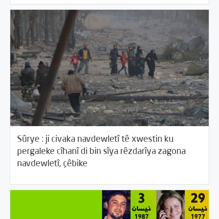
Sûrye : ji civaka navdewletî tê xwestin ku
pergaleke cîhanî di bin sîya rêzdarîya zagona
04/08/2017
Beyannameyên SCMê
navdewletî, çêbike