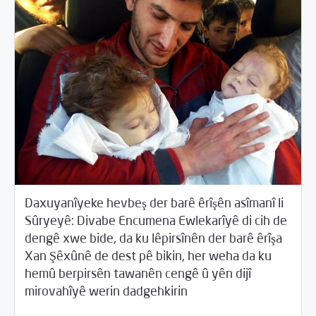
Daxuyanîyeke hevbeş der barê êrîşên asîmanî li
Sûryeyê: Divabe Encumena Ewlekarîyê di cih de
dengê xwe bide, da ku lêpirsînên der barê êrîşa
Xan Şêxûnê de dest pê bikin, her weha da ku
hemû berpirsên tawanên cengê û yên dijî
04/08/2017
Beyannameyên SCMê
mirovahîyê werin dadgehkirin