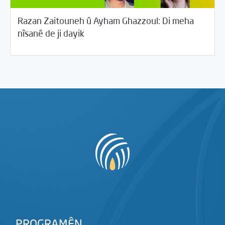
Razan Zaitouneh û Ayham Ghazzoul: Di meha
04/08/2017
Rotator
nîsanê de ji dayik
PROGRAMÊN