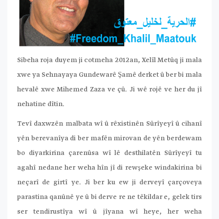
Sibeha roja duyem ji cotmeha 2012an, Xelîl Metûq ji mala
xwe ya Sehnayaya Gundewarê Şamê derket û ber bi mala
hevalê xwe Mihemed Zaza ve çû. Ji wê rojê ve her du jî
nehatine dîtin.
Tevî daxwzên malbata wî û rêxistinên Sûrîyeyî û cihanî
yên berevanîya di ber mafên mirovan de yên berdewam
bo diyarkirina çarenûsa wî lê desthilatên Sûrîyeyî tu
agahî nedane her weha hîn jî di rewşeke windakirina bi
neçarî de girtî ye. Ji ber ku ew ji derveyî çarçoveya
parastina qanûnê ye û bi derve re ne têkildar e, gelek tirs
ser tendirustîya wî û jîyana wî heye, her weha