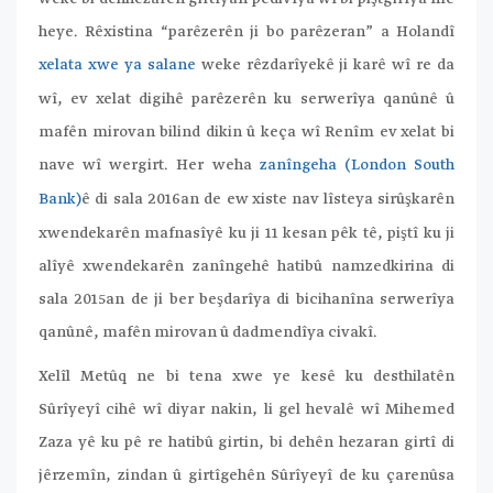
heye. Rêxistina “parêzerên ji bo parêzeran” a Holandî
xelata xwe ya salane
weke rêzdarîyekê ji karê wî re da
wî, ev xelat digihê parêzerên ku serwerîya qanûnê û
mafên mirovan bilind dikin û keça wî Renîm ev xelat bi
nave wî wergirt. Her weha
zanîngeha (London South
Bank)
ê di sala 2016an de ew xiste nav lîsteya sirûşkarên
xwendekarên mafnasîyê ku ji 11 kesan pêk tê, piştî ku ji
alîyê xwendekarên zanîngehê hatibû namzedkirina di
sala 2015an de ji ber beşdarîya di bicihanîna serwerîya
qanûnê, mafên mirovan û dadmendîya civakî.
Xelîl Metûq ne bi tena xwe ye kesê ku desthilatên
Sûrîyeyî cihê wî diyar nakin, li gel hevalê wî Mihemed
Zaza yê ku pê re hatibû girtin, bi dehên hezaran girtî di
jêrzemîn, zindan û girtîgehên Sûrîyeyî de ku çarenûsa