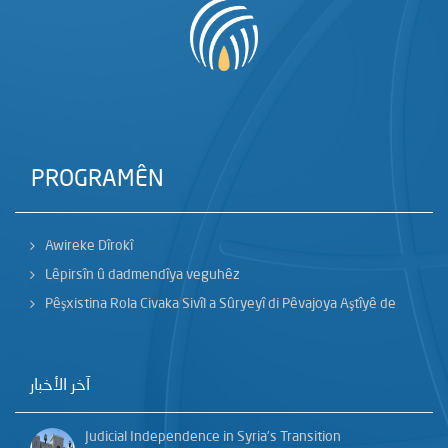
PROGRAMÊN
Awireke Dîrokî
Lêpirsîn û dadmendîya veguhêz
Pêşxistina Rola Civaka Sivîl a Sûryeyî di Pêvajoya Aştîyê de
آخر الأخبار
Judicial Independence in Syria’s Transition