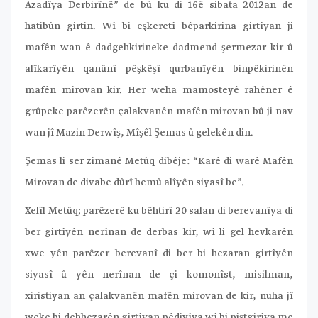
Azadîya Derbirînê” de bû
ku di 16ê sibata 2012an de
hatibûn girtin. Wî bi eşkeretî bêparkirina girtîyan ji
mafên wan ê dadgehkirineke dadmend şermezar kir û
alîkarîyên qanûnî pêşkêşî qurbanîyên binpêkirinên
mafên mirovan kir. Her weha mamosteyê rahêner ê
grûpeke parêzerên çalakvanên mafên mirovan bû ji nav
wan jî Mazin Derwîş, Mîşêl Şemas û gelekên din.
Şemas li ser zimanê Metûq dibêje: “Karê di warê Mafên
Mirovan de divabe dûrî hemû alîyên siyasî be”.
Xelîl Metûq; parêzerê ku bêhtirî 20 salan di berevanîya di
ber girtîyên nerînan de derbas kir, wî li gel hevkarên
xwe yên parêzer berevanî di ber bi hezaran girtîyên
siyasî û yên nerînan de çi komonîst, misilman,
xiristiyan an çalakvanên mafên mirovan de kir, nuha jî
weke bi dehhezarên girtîyan pêdivîya wî bi piştgirîya me