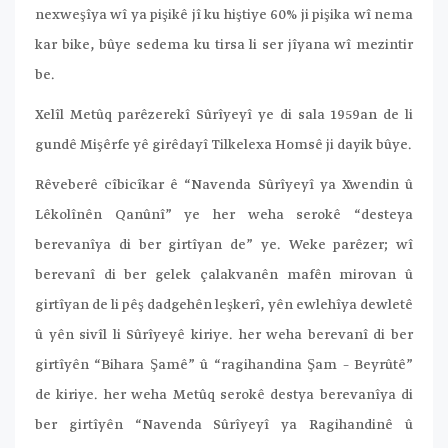
nexweşîya wî ya pişikê jî ku hiştiye 60% ji pişika wî nema
kar bike, bûye sedema ku tirsa li ser jîyana wî mezintir
be.
Xelîl Metûq parêzerekî Sûrîyeyî ye di sala 1959an de li
gundê Mişêrfe yê girêdayî Tilkelexa Homsê ji dayik bûye.
Rêveberê cîbicîkar ê “Navenda Sûrîyeyî ya Xwendin û
Lêkolînên Qanûnî” ye her weha serokê “desteya
berevanîya di ber girtîyan de” ye. Weke parêzer; wî
berevanî di ber gelek çalakvanên mafên mirovan û
girtîyan de li pêş dadgehên leşkerî, yên ewlehîya dewletê
û yên sivîl li Sûrîyeyê kiriye. her weha berevanî di ber
girtîyên “Bihara Şamê” û “ragihandina Şam – Beyrûtê”
de kiriye. her weha Metûq serokê destya berevanîya di
ber girtîyên “Navenda Sûrîyeyî ya Ragihandinê û