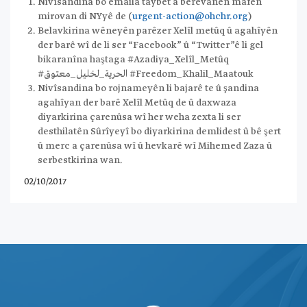
Nivîsandina bo emaila taybet a berevanên mafên
mirovan di NYyê de (
urgent-action@ohchr.org
)
Belavkirina wêneyên parêzer Xelîl metûq û agahîyên
der barê wî de li ser “Facebook” û “Twitter”ê li gel
bikaranîna haştaga #Azadiya_Xelîl_Metûq
#الحرية_لخليل_معتوق
#
Freedom_Khalil_Maatouk
Nivîsandina bo rojnameyên li bajarê te û şandina
agahîyan der barê Xelîl Metûq de û daxwaza
diyarkirina çarenûsa wî her weha zexta li ser
desthilatên Sûrîyeyî bo diyarkirina demlidest û bê şert
û merc a çarenûsa wî û hevkarê wî Mihemed Zaza û
serbestkirina wan.
02/10/2017