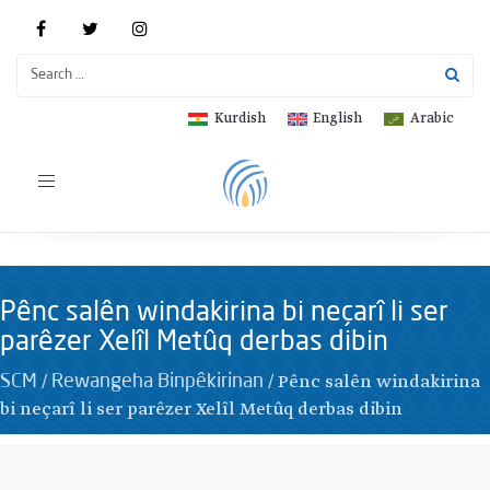
Kurdish
English
Arabic
Toggle
navigation
Pênc salên windakirina bi neçarî li ser
parêzer Xelîl Metûq derbas dibin
/
/
Pênc salên windakirina
SCM
Rewangeha Binpêkirinan
bi neçarî li ser parêzer Xelîl Metûq derbas dibin