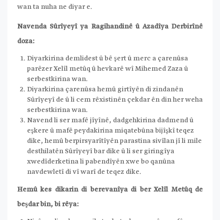
wan ta nuha ne diyar e.
Navenda Sûrîyeyî ya Ragihandinê û Azadîya Derbirînê
doza:
Diyarkirina demlidest û bê şert û merc a çarenûsa
parêzer Xelîl metûq û hevkarê wî Mihemed Zaza û
serbestkirina wan.
Diyarkirina çarenûsa hemû girtîyên di zindanên
Sûrîyeyî de û li cem rêxistinên çekdar ên din her weha
serbestkirina wan.
Navend li ser mafê jîyînê, dadgehkirina dadmend û
eşkere û mafê peydakirina miqatebûna bijîşkî teqez
dike, hemû berpirsyarîtîyên parastina sivîlan jî li mile
desthilatên Sûrîyeyî bar dike û li ser giringîya
xwedîderketina li pabendîyên xwe bo qanûna
navdewletî di vî warî de teqez dike.
Hemû kes dikarin di berevanîya di ber Xelîl Metûq de
beşdar bin, bi rêya: