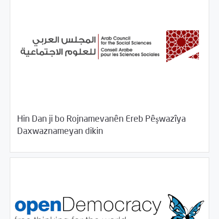
Hin Dan ji bo Rojnamevanên Ereb Pêşwazîya
08/20/2017
Rahînan û Beşdarî
Daxwaznameyan dikin