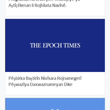
08/20/2017
Rahînan û Beşdarî
Aştîçêkeran li Rojhilata Navînê.
Pêşbirka Baştirîn Nivîsara Rojnamegerî
08/20/2017
Rahînan û Beşdarî
Pêşwazîya Daxwaznameyan Dike