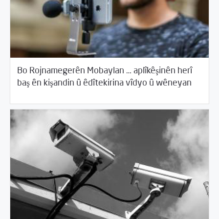
Bo Rojnamegerên Mobaylan … aplîkêşinên herî
08/20/2017
Piştgirîya Teknîkî û Ewlehîya dîcîtalî
baş ên kişandin û êdîtekirina vîdyo û wêneyan