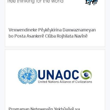
Vexwendineke Pêşkêşkirina Daxwaznameyan
08/20/2017
Rahînan û Beşdarî
bo Posta Asankerê Clûba Rojhilata Navînê
Programan Neteweyên Yekbûyîyê ya