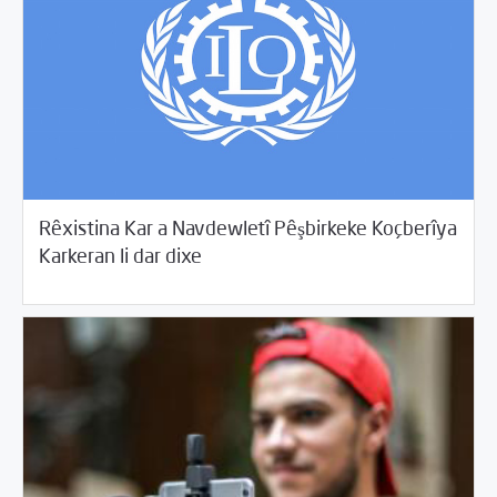
Rêxistina Kar a Navdewletî Pêşbirkeke Koçberîya
08/20/2017
Rahînan û Beşdarî
Karkeran li dar dixe