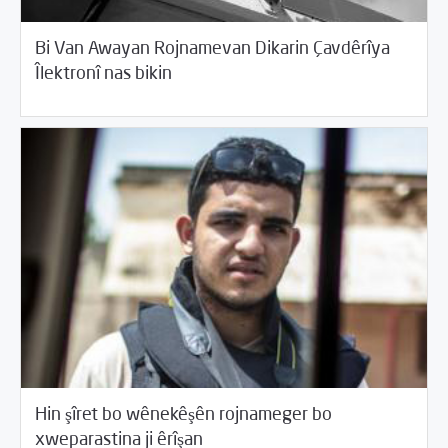
Bi Van Awayan Rojnamevan Dikarin Çavdêrîya
08/20/2017
Piştgirîya Teknîkî û Ewlehîya dîcîtalî
Îlektronî nas bikin
Hin şîret bo wênekêşên rojnameger bo
08/20/2017
Piştgirîya Teknîkî û Ewlehîya dîcîtalî
xweparastina ji êrîşan