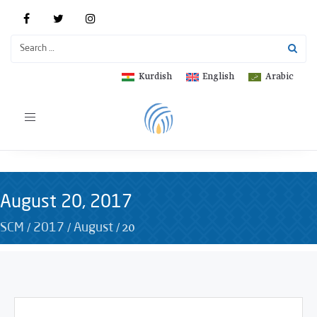
Kurdish
English
Arabic
Toggle
navigation
August 20, 2017
/
/
/
20
SCM
2017
August