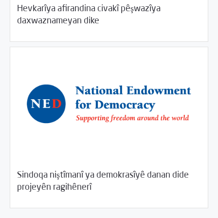
Hevkarîya afirandina civakî pêşwazîya
05/15/2017
Rahînan û Beşdarî
daxwaznameyan dike
Sindoqa niştîmanî ya demokrasîyê danan dide
05/15/2017
Rahînan û Beşdarî
projeyên ragihênerî