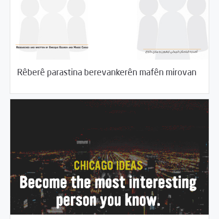
05/15/2017
Kovar
Rêberê parastina berevankerên mafên mirovan