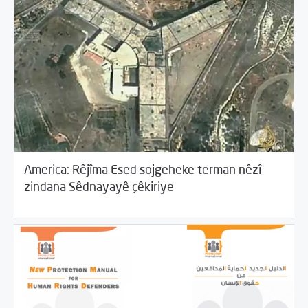
America: Rêjîma Esed sojgeheke terman nêzî
05/15/2017
Rewangeha Binpêkirinan
zindana Sêdnayayê çêkiriye