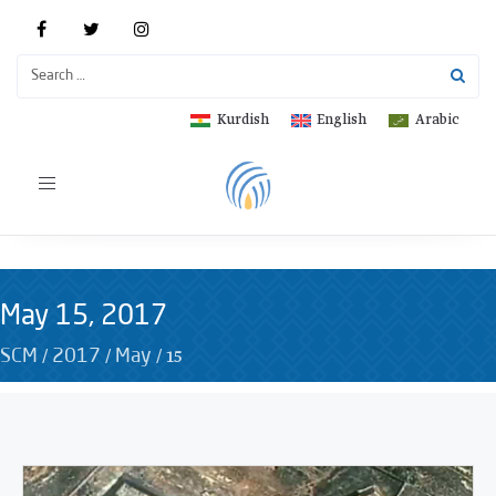
Kurdish
English
Arabic
Toggle
navigation
May 15, 2017
/
/
/
15
SCM
2017
May