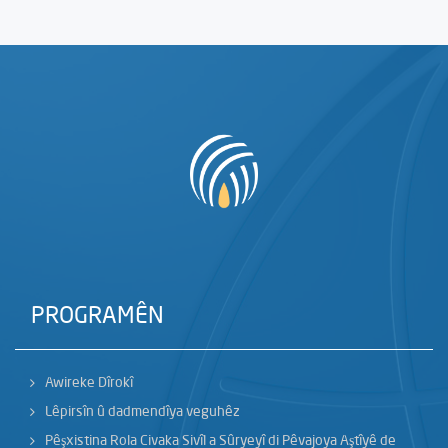
PROGRAMÊN
Awireke Dîrokî
Lêpirsîn û dadmendîya veguhêz
Pêşxistina Rola Civaka Sivîl a Sûryeyî di Pêvajoya Aştîyê de