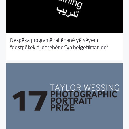
Despêka programê rahênanê yê sêyem
05/31/2017
Rahînan û Beşdarî
“destpêkek di derehênerîya belgefîlman de”