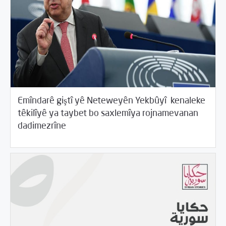
Emîndarê giştî yê Neteweyên Yekbûyî kenaleke
têkilîyê ya taybet bo saxlemîya rojnamevanan
05/31/2017
dadimezrîne