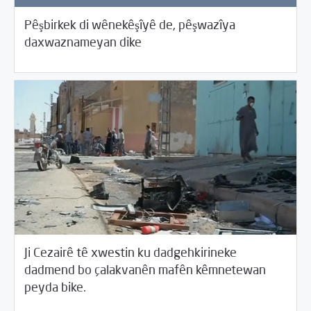
Pêşbirkek di wênekêşîyê de, pêşwazîya
05/30/2017
Rahînan û Beşdarî
daxwaznameyan dike
Ji Cezairê tê xwestin ku dadgehkirineke
dadmend bo çalakvanên mafên kêmnetewan
05/30/2017
Cîhana Erebî
peyda bike.