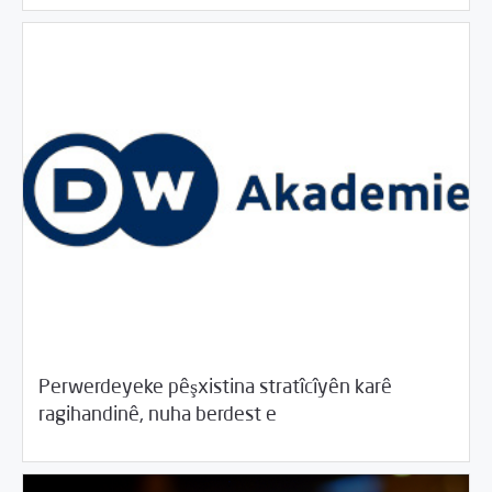
Perwerdeyeke pêşxistina stratîcîyên karê
05/28/2017
Rahînan û Beşdarî
ragihandinê, nuha berdest e