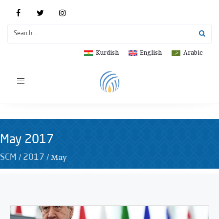
Kurdish
English
Arabic
Toggle
navigation
May 2017
/
/
May
SCM
2017