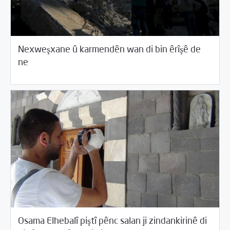
Nexweşxane û karmendên wan di bin êrîşê de
05/24/2017
ne
Osama Elhebalî piştî pênc salan ji zindankirinê di
05/24/2017
Rewangeha Binpêkirinan