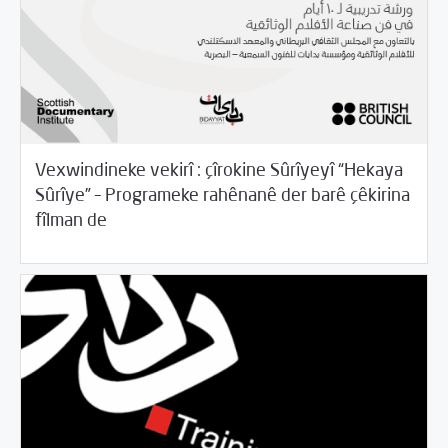
Vexwindineke vekirî : çîrokine Sûrîyeyî “Hekaya
Sûrîye” – Programeke rahênanê der barê çêkirina
05/31/2017
Rahînan û Beşdarî
fîlman de