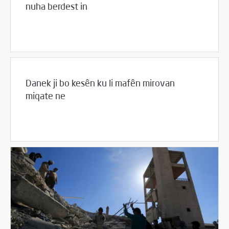
nuha berdest in
05/25/2017
Rahînan û Beşdarî
Danek ji bo kesên ku li mafên mirovan
miqate ne
05/25/2017
Rahînan û Beşdarî