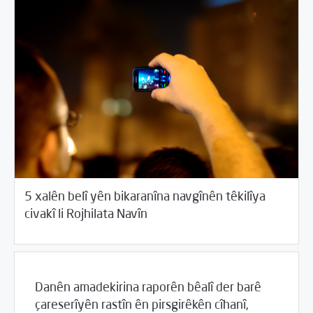
5 xalên belî yên bikaranîna navgînên têkilîya
05/25/2017
Piştgirîya Teknîkî û Ewlehîya dîcîtalî
civakî li Rojhilata Navîn
Danên amadekirina raporên bêalî der barê
çareserîyên rastîn ên pirsgirêkên cîhanî,