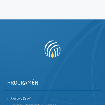
PROGRAMÊN
Awireke Dîrokî