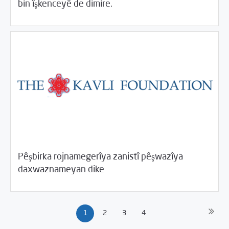
bin îşkenceyê de dimire.
Pêşbirka rojnamegerîya zanistî pêşwazîya
05/24/2017
Rahînan û Beşdarî
daxwaznameyan dike
1
2
3
4