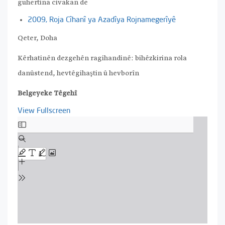
guhertina civakan de
2009, Roja Cîhanî ya Azadîya Rojnamegerîyê
Qeter, Doha
Kêrhatinên dezgehên ragihandinê: bihêzkirina rola
danûstend, hevtêgihaştin û hevborîn
Belgeyeke Têgehî
View Fullscreen
Skip
to
PDF
content