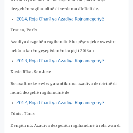
dezgehên ragihandinê di serdema dîcîtalî de.
2014, Roja Cîhanî ya Azadîya Rojnamegerîyê
Fransa, Parîs
Azadîya dezgehên ragihandinê bo pêşerojeke xweştir:
hebûna karên geşepêdanên bo piştî 2015an
2013, Roja Cîhanî ya Azadîya Rojnamegerîyê
Kosta Rîka, San Jose
Bo axaftineke ewle: garantîkirina azadîya derbirînê di
hemû dezgehê ragihandinê de
2012, Roja Cîhanî ya Azadîya Rojnamegerîyê
Tûnis, Tûnis
Dengên nû: Azadîya dezgehên ragihandinê û rola wan di