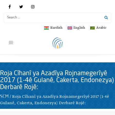
Kurdish
English
Arabic
Toggle
navigation
Roja Cîhanî ya Azadîya Rojnamegerîyê
2017 (1-4ê Gulanê, Cakerta, Endonezya)
Derbarê Rojê:
/
Roja Cîhanî ya Azadîya Rojnamegerîyê 2017 (1-4ê
SCM
Gulanê, Cakerta, Endonezya) Derbarê Rojê: