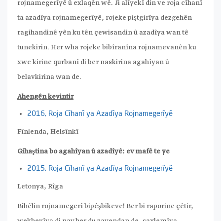
rojnamegerîyê û exlaqên wê. Ji alîyekî din ve roja cîhanî
ta azadîya rojnamegerîyê, rojeke piştgirîya dezgehên
ragihandinê yên ku tên çewisandin û azadîya wan tê
tunekirin. Her wha rojeke bibîranîna rojnamevanên ku
xwe kirine qurbanî di ber naskirina agahîyan û
belavkirina wan de.
Ahengên kevintir
2016, Roja Cîhanî ya Azadîya Rojnamegerîyê
Fînlenda, Helsînkî
Gihaştina bo agahîyan û azadîyê: ev mafê te ye
2015, Roja Cîhanî ya Azadîya Rojnamegerîyê
Letonya, Rîga
Bihêlin rojnamegerî bipêşbikeve! Ber bi raporine çêtir,
wekhevîya di nav her du zayendan de, saxlemîya