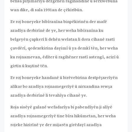
behsa pirjimarîya dezgehên ragihandinê û serxwebûna
wan dike, di sala 1991an de çêkiribûn.
Ev roj boneyeke bibîranîna binpêkirinên der mafê
azadîya derbirînê de ye, her weha bibîranîna ku
belgeyên çapkerî li dehên welatan li dora cîhanê rastî
çavdêrî, qedexekirina dayimî û ya demkî tên, her weha
ku rojnamevan, êdîter û ragihêner rastî astengî, acizî û
girtin û kuştinê tên.
Ev roj boneyeke handanê û birêvebirina destpêşxerîyên
alîkar bo azadîya rojnamegerîyê û nirxandina rewşa
azadîya derbirînê li tevahîya cîhanê ye.
Roja sisêyê gulanê wefadarîya bi pabendîyên ji alîyê
azadîya rojnamegerîyê tine bîra hikûmetan, her weha
rojeke hizirînê ye der mijarên girêdayî azadîya