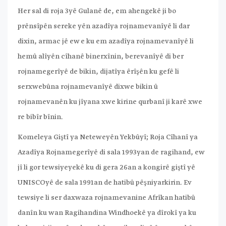
Her sal di roja 3yê Gulanê de, em ahengekê ji bo
prênsîpên sereke yên azadîya rojnamevanîyê li dar
dixin, armac jê ew e ku em azadîya rojnamevanîyê li
hemû alîyên cîhanê binerxînin, berevanîyê di ber
rojnamegerîyê de bikin, dijatîya êrîşên ku gefê li
serxwebûna rojnamevanîyê dixwe bikin û
rojnamevanên ku jîyana xwe kirine qurbanî ji karê xwe
re bibîr bînin.
Komeleya Giştî ya Neteweyên Yekbûyî; Roja Cîhanî ya
Azadîya Rojnamegerîyê di sala 1993yan de ragihand, ew
jî li gor tewsiyeyekê ku di gera 26an a kongirê giştî yê
UNISCOyê de sala 1991an de hatibû pêşniyarkirin. Ev
tewsiye li ser daxwaza rojnamevanine Afrîkan hatibû
danîn ku wan Ragihandina Windhoekê ya dîrokî ya ku