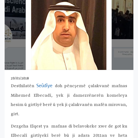
29/05/2018
Desthilatên
doh pêncşemê çalakvanê mafnas
Seûdîye
Mihemed Elbecadî, yek ji damezrênerên komeleya
hesim û girtîyê berê û yek ji çalakvanên mafên mirovan,
girt.
Dezgeha Elqest ya mafnas di belavokeke xwe de got ku
Elbecalî girtîyekî berê bû ji adara 2011an ve heta