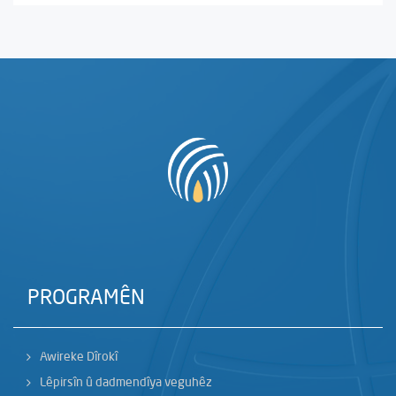
PROGRAMÊN
Awireke Dîrokî
Lêpirsîn û dadmendîya veguhêz