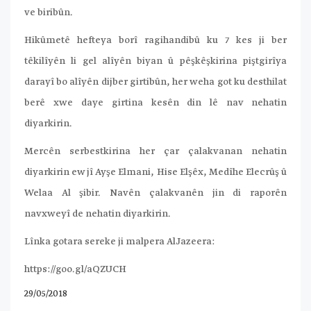
ve biribûn.
Hikûmetê hefteya borî ragihandibû ku 7 kes ji ber
têkilîyên li gel alîyên biyan û pêşkêşkirina piştgirîya
darayî bo alîyên dijber girtibûn, her weha got ku desthilat
berê xwe daye girtina kesên din lê nav nehatin
diyarkirin.
Mercên serbestkirina her çar çalakvanan nehatin
diyarkirin ew jî Ayşe Elmani, Hise Elşêx, Medîhe Elecrûş û
Welaa Al şibir. Navên çalakvanên jin di raporên
navxweyî de nehatin diyarkirin.
Lînka gotara sereke ji malpera AlJazeera:
https://goo.gl/aQZUCH
29/05/2018