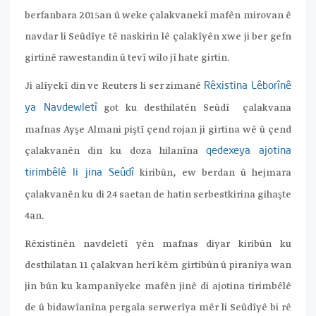
berfanbara 2015an û weke çalakvanekî mafên mirovan ê
navdar li Seûdîye tê naskirin lê çalakîyên xwe ji ber gefn
girtinê rawestandin û tevî wilo jî hate girtin.
Ji alîyekî din ve Reuters li ser zimanê
Rêxistina Lêborînê
got ku desthilatên Seûdî çalakvana
ya Navdewletî
mafnas Ayşe Almani piştî çend rojan ji girtina wê û çend
çalakvanên din ku doza hilanîna
qedexeya ajotina
kiribûn, ew berdan û hejmara
tirimbêlê li jina Seûdî
çalakvanên ku di 24 saetan de hatin serbestkirina gihaşte
4an.
Rêxistinên navdeletî yên mafnas diyar kiribûn ku
desthilatan 11 çalakvan herî kêm girtibûn û piranîya wan
jin bûn ku kampanîyeke mafên jinê di ajotina tirimbêlê
de û bidawîanîna pergala serwerîya mêr li Seûdîyê bi rê