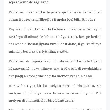
roja sêşemê de ragihand.
Rêxistinê diyar kir ku hejmara qurbanîyên zarok bi sê
caran li parêzgeha Elhedîde ji meha borî bilindtir bûye.
Raporan diyar kir ku belavbûna nexweşîya Xenaq û
Deftêrya di sibatê de bilindtir bûye û 1216 kes pê ketine
her weha 73 kesan jîyana xwe ji dest dane, li gel ku rêjeya
mirina ji ber nexweşîyê gihaye 5.9%.
Rêxistinê di rapora xwe de diyar kir ku rehetîya ji
kêmxwarinê ji 77% gihaye 85% û rêxistin di peydakirina
ava paqij a vexwarinê de ji bo melyon kesî alîkar bû.
Her weha diyar kir ku melyon zarok derboider in, 8.4
melyon jî pêdivîya wan bi ava vexwarinê ye û 11.3
melyon di bin metirsîya birçîbûnê de ne.