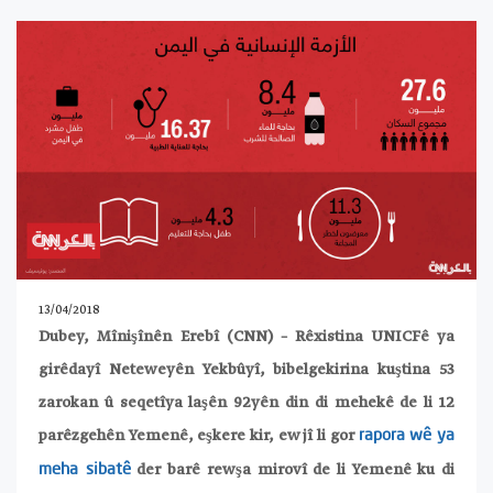
13/04/2018
Dubey, Mînişînên Erebî (CNN) – Rêxistina UNICFê ya
girêdayî Neteweyên Yekbûyî, bibelgekirina kuştina 53
zarokan û seqetîya laşên 92yên din di mehekê de li 12
parêzgehên Yemenê, eşkere kir, ew jî li gor
rapora wê ya
der barê rewşa mirovî de li Yemenê ku di
meha sibatê