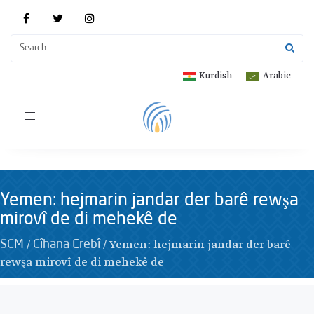
Kurdish
Arabic
Toggle
navigation
Yemen: hejmarin jandar der barê rewşa
mirovî de di mehekê de
/
/
Yemen: hejmarin jandar der barê
SCM
Cîhana Erebî
rewşa mirovî de di mehekê de