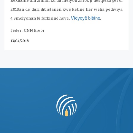
Rêxistinê anî ziman ku du melyon zarok ji destpêka şer di
2015an de dûrî dibistanên xwe ketine her weha pêdivîya
4.3melyonan bi fêrkirinê heye.
.
Vîdyoyê bibîne
Jêder: CNN Erebî
13/04/2018