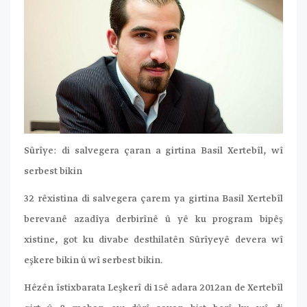
Sûrîye: di salvegera çaran a girtina Basil Xertebîl, wî
serbest bikin
32 rêxistina di salvegera çarem ya girtina Basil Xertebîl
berevanê azadîya derbirînê û yê ku program bipêş
xistine, got ku divabe desthilatên Sûrîyeyê devera wî
eşkere bikin û wî serbest bikin.
Hêzên îstixbarata Leşkerî di 15ê adara 2012an de Xertebîl