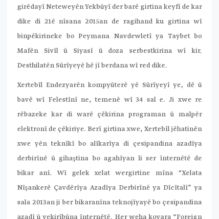
girêdayî Neteweyên Yekbûyî der barê girtina keyfî de kar
dike di 21ê nîsana 2015an de ragihand ku girtina wî
binpêkirineke bo Peymana Navdewletî ya Taybet bo
Mafên Sivîl û Siyasî û doza serbestkirina wî kir.
Desthilatên Sûrîyeyê hê jî berdana wî red dike.
Xertebîl Endezyarên kompyûterê yê Sûrîyeyî ye, dê û
bavê wî Felestînî ne, temenê wî 34 sal e. Ji xwe re
rêbazeke kar di warê çêkirina programan û malpêr
elektronî de çêkiriye. Berî girtina xwe, Xertebîl jêhatinên
xwe yên teknîkî bo alîkarîya di çesipandina azadîya
derbirînê û gihaştina bo agahîyan li ser înternêtê de
bikar anî. Wî gelek xelat wergirtine mîna “Xelata
Nîşankerê Çavdêrîya Azadîya Derbirînê ya Dîcîtalî” ya
sala 2013an ji ber bikaranîna teknojîyayê bo çesipandina
azadî û vekirîbûna înternêtê. Her weha kovara “Foreign