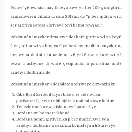
Policy”yê ew xist nav lîsteya xwe ya her 100 giringtirîn
ramenwerên cîhanî di sala 2013an de “ji ber rijdîya wî li
ser aştîtîya şoreşa Sûrîyayê tevî hemû rewşan “.
Rêxistinên îmzeker tirsa xwe der barê girtina wî ya keyfî
û veşartina wî ya bineçarî ya berdewam didin xuyakirin,
her weha dibînin ku sedema vê yekê ew e karê wî yê
rewa û aştîyane di warê çesipandin û parastina mafê
azadîya derbirînê de.
Rêxistinên îmzekar ji deshilatên Sûrîyeyê dixwazin ku:
Cihê Basil Xertebîl diyar bike û rê bide wî ku
parêzerekî ji xwe re hilbijêre û malbata xwe bibîne.
Teqezkirina ku ew ji îşkenceyê parastî ye .
Berdana wî bê merc û bend.
Berdana hemû girtîyên ku ji ber mafên xwe yên
azadîya derbirînê û çêkirina komeleyan li Sûrîyeyê
hatine girtin.