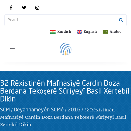
Kurdish
English
Arabic
Toggle
navigation
32 Rêxistinên Mafnasîyê Cardin Doza
Berdana Tekoşerê Sûrîyeyî Basil Xertebîl
Dikin
/
/
/
32 Rêxistinên
SCM
Beyannameyên SCMê
2016
Mafnasîyê Cardin Doza Berdana Tekoşerê Sûrîyeyî Basil
Xertebîl Dikin