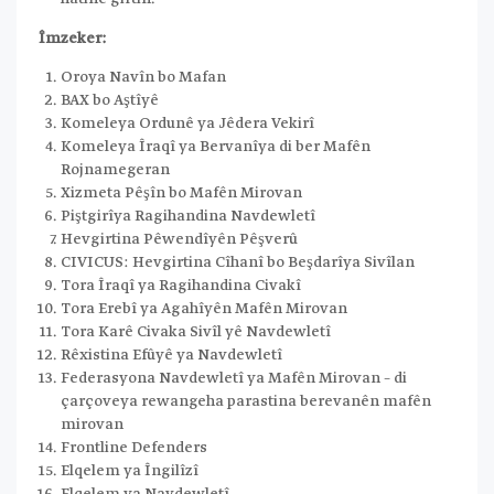
Îmzeker:
Oroya Navîn bo Mafan
BAX bo Aştîyê
Komeleya Ordunê ya Jêdera Vekirî
Komeleya Îraqî ya Bervanîya di ber Mafên
Rojnamegeran
Xizmeta Pêşîn bo Mafên Mirovan
Piştgirîya Ragihandina Navdewletî
Hevgirtina Pêwendîyên Pêşverû
CIVICUS: Hevgirtina Cîhanî bo Beşdarîya Sivîlan
Tora Îraqî ya Ragihandina Civakî
Tora Erebî ya Agahîyên Mafên Mirovan
Tora Karê Civaka Sivîl yê Navdewletî
Rêxistina Efûyê ya Navdewletî
Federasyona Navdewletî ya Mafên Mirovan – di
çarçoveya rewangeha parastina berevanên mafên
mirovan
Frontline Defenders
Elqelem ya Îngilîzî
Elqelem ya Navdewletî