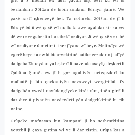
girt û 8 mehan ew dûrî çavan hişt berî ku wî di
berfanbara 2012an de bibin zindana Edraya Şamê. Wê
çaxê rastî îşkenceyê het. Ta cotmeha 2015an de jî li
Edrayê bû û wê çaxê wî malbata xwe agahdar kir ku ew
dê were veguhestin bo cihekî nediyar. Ji wê çaxê ve cihê
wî ne diyar e û metirsî li ser jîyana wî heye. Metirsîya wê
egerê heye ku ew bi bidarvekirinê hatibe cezakirin ji alîyê
dadgeha Elmeydan ya leşkerî li navenda asayîşa leşkerî li
Qabûna Şamê, ew jî li gor agahîyên neteqezkirî ku
malbatê ji hin çavkanîyên navxweyî wergirtibû. Ev
dadgehên xwedî navûdengîyeke kirêt rûniştinên girtî li
dar dixe û pîvanên navdewletî yên dadgehkirinê bi cih
naîne.
Grûpeke mafnasan hin kampanî ji bo serbestkirina
Xertebîl ji çaxa girtina wî ve li dar xistin. Grûpa kar a