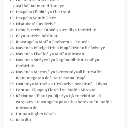
Aştî bê Dadmendî Tuneye
Dezgeha Elhidûd ya Elektronî
Dezgeha Semîr Qisêr
Nîşankerê Çavdêrîyê
Destpêşxerîya Tûnisî ya Azadîya Derbirînê
Peyamnêrên Bê Sînor
Rewangeha Mafên Parêzeran – Keneda
Navenda Bibelgekirina Binpêkirinan li Sûrîyeyê
Navenda Elxelîcê ya Mafên Mirovan
Navenda Sûrîyeyî ya Ragihandinê û Azadîya
Derbirînê
Navenda Metroyê ya Berevanîya di ber Mafên
Rojnamegeran de li Kurdistana Îraqê
Înstetuya Mirovî ya Hevkarîya Avakirinê – Hivos
Foruma Elşeqaiq Elerebî ya Mafên Mirovan
Rêxistina Cîhanî ya Dijatîya Îşkencekirinê- di
çarçoveya rewangeha parastina berevanên mafên
mirovan de
Human Rights Watch
Roja din