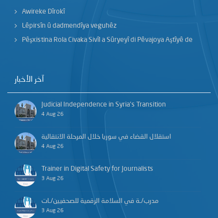
Awireke Dîrokî
Lêpirsîn û dadmendîya veguhêz
Pêşxistina Rola Civaka Sivîl a Sûryeyî di Pêvajoya Aştîyê de
آخر الأخبار
Judicial Independence in Syria’s Transition
4 Aug 26
استقلال القضاء في سوريا خلال المرحلة الانتقالية
4 Aug 26
Trainer in Digital Safety for Journalists
3 Aug 26
مدرب/ـة في السلامة الرقمية للصحفيين/ـات
3 Aug 26