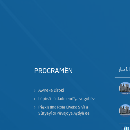
الأخبار
PROGRAMÊN
Awireke Dîrokî
Lêpirsîn û dadmendîya veguhêz
Pêşxistina Rola Civaka Sivîl a
Sûryeyî di Pêvajoya Aştîyê de