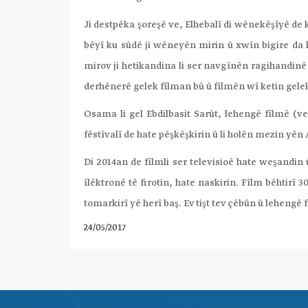
Ji destpêka şoreşê ve, Elhebalî di wênekêşîyê de k
bêyî ku sûdê ji wêneyên mirin û xwîn bigire da
mirov ji hetikandina li ser navgînên ragihandinê
derhênerê gelek fîlman bû û fîlmên wî ketin gelek
Osama li gel Ebdilbasit Sarût, lehengê fîlmê (v
fêstîvalî de hate pêşkêşkirin û li holên mezin yê
Di 2014an de fîlmli ser televisioê hate weşandin
îlêktronê tê firotin, hate naskirin. Fîlm bêhtirî
tomarkirî yê herî baş. Ev tişt tev çêbûn û lehengê
24/05/2017