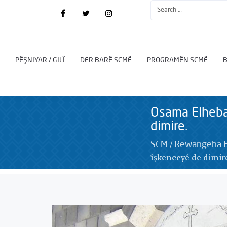
PÊŞNIYAR / GILÎ
DER BARÊ SCMÊ
PROGRAMÊN SCMÊ
Osama Elhebalî
dimire.
/
SCM
Rewangeha B
îşkenceyê de dimir