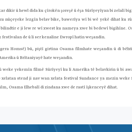
ar dikir û hewl dida ku çîrokên şoreşê û êşa Sûrîyeyîyan bi zelalî bi
 ku nûçeyeke lezgîn belav bike, bawerîya wî bi wê yekê dihat ku r
 bilindtir e ji lew re wî xwest ku nameya xwe bi bedewî bigihîne. 
 festîvalan de û li ser kenaline Ewropî hatin weşandin.
egera Homsê) bû, piştî girtina Osama fîlmhate weşandin û di bêhti
n Amerika û Brîtaniyayê hate weşandin.
 û weke yekemîn fîlmê Sûrîyeyî ku li Amerîka tê belavkirin û bi aw
 30 xelatan stend ji nav wan xelata festival Sundance ya mezin weke
 film, Osama Elhebalî di zindana xwe de rastî îşkenceyê dihat.