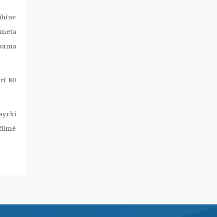
gihîne
ûmeta
Osama
rî 80
ayekî
 fîlmê