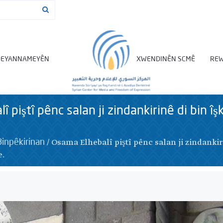
BEYANNAMEYÊN
XWENDINÊN SCMÊ
REW
 piştî pênc salan ji zindankirinê di bin î
/
Osama Elhebalî piştî pênc salan ji zindankir
inpêkirinan
e.