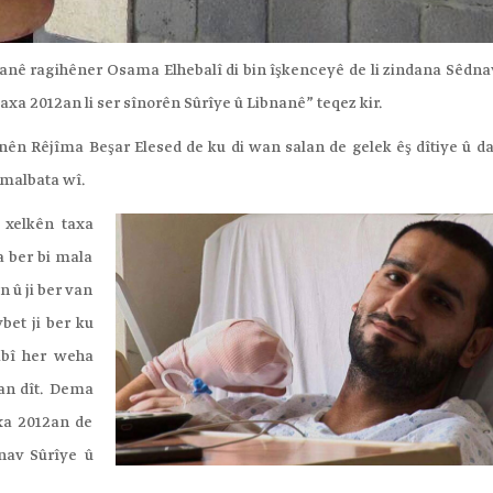
anê ragihêner Osama Elhebalî di bin îşkenceyê de li zindana Sêdna
baxa 2012an li ser sînorên Sûrîye û Libnanê” teqez kir.
danên Rêjîma Beşar Elesed de ku di wan salan de gelek êş dîtiye û d
 malbata wî.
 xelkên taxa
a ber bi mala
n û ji ber van
bet ji ber ku
bî her weha
yan dît. Dema
xa 2012an de
nav Sûrîye û