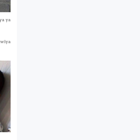
ya ya
awîya