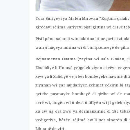
Tora Sûrîyeyî ya Mafên Mirovan “Kuştina çalakv
girêdayî rêjîma Sûrîyeyî piştî girtina wî di 18ê te
Piştî pênc salan ji windakirina bi neçarî di zin
wan jî nûçeya mirina wî di bin îşkenceyê de giha
Rojnamevan Osama (zayîna wî sala 1988an, ji
Elxalidiye li Homsê ye)gelek ziyan di rêya veger
xwe ya li Xalidiyê ve ji ber bombeyeke hawinê dîti
ziyanan wî çar nûjdarîyên zehmet çêkirin bi tay
qeteke paşmayên bombeyê di qirika wî de ma
serê wî, lingên wî û dest û tilîyên wî jî gelek zi
ku ew jig era xwe ya dermankirinê di 18ê teba
vedigeriya, hêzên rêjîmê ew li ser sînorên di 
Libnanê de girt.