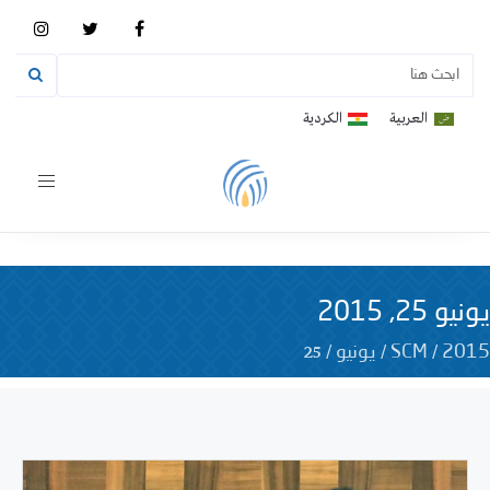
العربية
الكردية
Toggle
vigation
يونيو 25, 2015
25
/
/
/
2015
SCM
يونيو