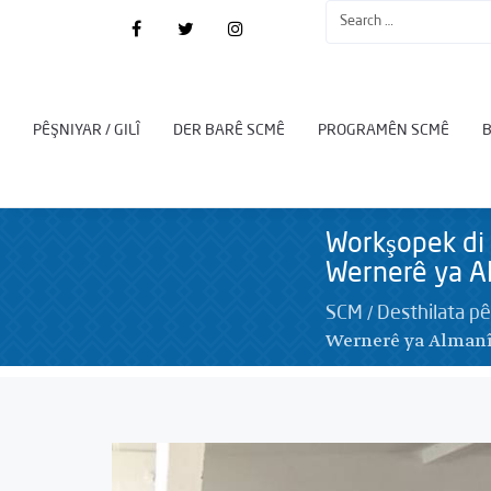
PÊŞNIYAR / GILÎ
DER BARÊ SCMÊ
PROGRAMÊN SCMÊ
Workşopek di 
Wernerê ya A
/
SCM
Desthilata p
Wernerê ya Almanî