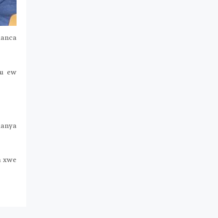
manca
ku ew
manya
a xwe