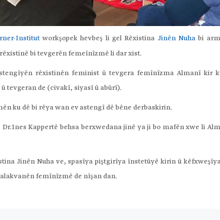
ner-Institut
workşopek hevbeş li gel Rêxistina
Jinên Nuha
bi ar
rêxistinê bi tevgerên femeînîzmê li dar xist.
 astengîyên rêxistinên feminist û tevgera femînîzma Almanî kir 
 û tevgeran de (civakî, siyasî û abûrî).
ên ku dê bi rêya wan ev astengî dê bêne derbaskirin.
 Dr.Ines Kappertê behsa berxwedana jinê ya ji bo mafên xwe li Al
tina Jinên Nuha ve, spasîya piştgirîya înstetûyê kirin û kêfxweşîy
l çalakvanên femînîzmê de nîşan dan.