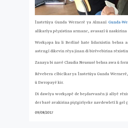
Înstetûya Gunda Wernerê ya Almanî
Gunda-Wer
alîkarîya pêşxistina armanc, avasazî û naskirina 
Workşopa ku li Berlînê hate lidarxistin behsa
astengî dikevin rêya jinan di birêvebirina rêxistin
Zanaya bi navê Claudia Neususê behsa awa û form
Rêvebera cîbicîkar ya Înstetûya Gunda Wernerê,
û Ewropayê kir.
Di dawîya workşopê de beşdarvanên ji alîyê rêxis
der barê avakirina piştgirîyeke navdewletî li ge
09/08/2017