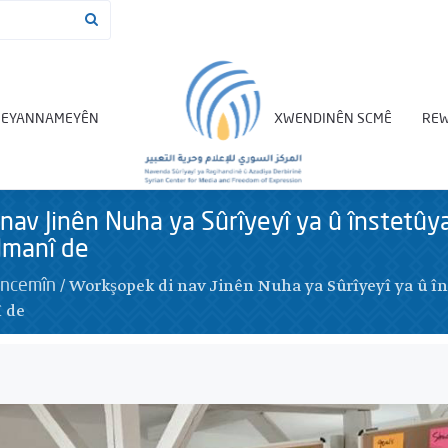
BEYANNAMEYÊN
XWENDINÊN SCMÊ
REW
nav Jinên Nuha ya Sûrîyeyî ya û înstetû
lmanî de
/
Workşopek di nav Jinên Nuha ya Sûrîyeyî ya û î
êncemîn
 de