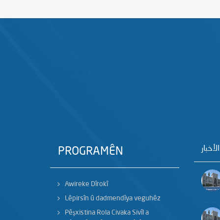
الأخبار
PROGRAMÊN
Awireke Dîrokî
Lêpirsîn û dadmendîya veguhêz
Pêşxistina Rola Civaka Sivîl a