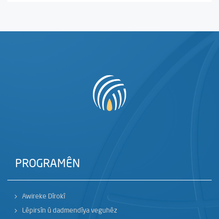
PROGRAMÊN
Awireke Dîrokî
Lêpirsîn û dadmendîya veguhêz