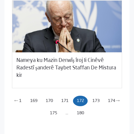
Nameya ku Mazin Derwîş îroj li Cinêvê
scmadmin
02/05/2016
Radestî şanderê Taybet Staffan De Mistura
/
2016
Beyannameyên SCMê
0 Comments
kir
←
→
1
169
170
171
172
173
174
175
...
180