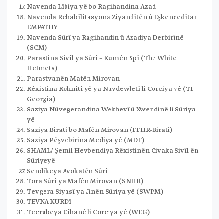
Navenda Lîbiya yê bo Ragihandina Azad
Navenda Rehabîlîtasyona Ziyandîtên û Eşkencedîtan
EMPATHY
Navenda Sûrî ya Ragihandin û Azadiya Derbirînê
(SCM)
Parastina Sivîl ya Sûrî – Kumên Spî (The White
Helmets)
Parastvanên Mafên Mirovan
Rêxistina Rohnîtî yê ya Navdewletî li Corciya yê (TI
Georgia)
Saziya Nûvegerandina Wekhevî û Xwendinê li Sûriya
yê
Saziya Biratî bo Mafên Mirovan (FFHR-Birati)
Saziya Pêşvebirina Mediya yê (MDF)
SHAML/ Şemil Hevbendiya Rêxistinên Civaka Sivîl ên
Sûriyeyê
Sendîkeya Avokatên Sûrî
Tora Sûrî ya Mafên Mirovan (SNHR)
Tevgera Siyasî ya Jinên Sûriya yê (SWPM)
TEVNA KURDî
Tecrubeya Cîhanê li Corciya yê (WEG)