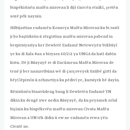
binpêkirinên mafên mirovan li dijî Gurcên etnîkî, şertên
sozê pêk naynin.
Hilbijartina endamên Konseya Mafên Mirovan ku bi rastî
ji bo baştirkirin û rêzgirtina mafên mirovan pabend in
berpirsiyariya her Dewletê Endamê Neteweyên Yekbûyî
ye ku di Xala 8an a biryara 60/251 ya UNGA da hatî dabîn
kirin. Dê ji Rûsyayê re di Encûmena Mafên Mirovan de
tenê ji ber namzetbûna wê di çarçoveyek tixûbê girtî da
bêyî lêpirsîn û zehmetiya ku pêdivî ye, kursiyek bê dayîn.
Rêxistinên binavûdeng bang li Dewletên Endamê YN
dikin ku dengê xwe nedin Rûsyayê, da ku peyamek zelal
bişînin ku binpêkerên mafên mirovan Civata Mafên
Mirovan a UN têk didin û ew ne endamên rewa yên
Civatê ne.