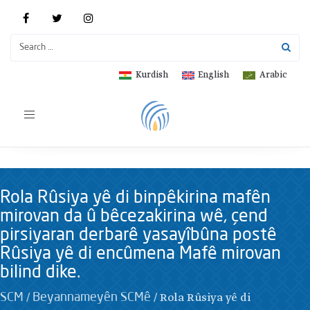
Kurdish
English
Arabic
Toggle
navigation
Rola Rûsiya yê di binpêkirina mafên
mirovan da û bêcezakirina wê, çend
pirsiyaran derbarê yasayîbûna postê
Rûsiya yê di encûmena Mafê mirovan
bilind dike.
/
/
Rola Rûsiya yê di
SCM
Beyannameyên SCMê