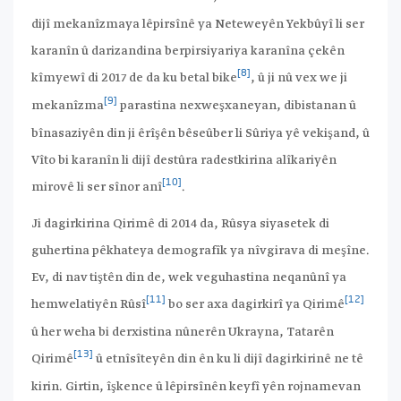
dijî mekanîzmaya lêpirsînê ya Neteweyên Yekbûyî li ser
karanîn û darizandina berpirsiyariya karanîna çekên
[8]
kîmyewî di 2017 de da ku betal bike
, û ji nû vex we ji
[9]
mekanîzma
parastina nexweşxaneyan, dibistanan û
bînasaziyên din ji êrîşên bêseûber li Sûriya yê vekişand, û
Vîto bi karanîn li dijî destûra radestkirina alîkariyên
[10]
mirovê li ser sînor anî
.
Ji dagirkirina Qirimê di 2014 da, Rûsya siyasetek di
guhertina pêkhateya demografîk ya nîvgirava di meşîne.
Ev, di nav tiştên din de, wek veguhastina neqanûnî ya
[11]
[12]
hemwelatiyên Rûsî
bo ser axa dagirkirî ya Qirimê
û her weha bi derxistina nûnerên Ukrayna, Tatarên
[13]
Qirimê
û etnîsîteyên din ên ku li dijî dagirkirinê ne tê
kirin. Girtin, îşkence û lêpirsînên keyfî yên rojnamevan