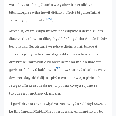
wan deveran hat pêkanîn we guhertina etnîkî ya
bibandor,her wiha hewil didin ku dîrokê biguherînin û
[25]
rabirdûyê ji holê rakin
.
Mixabin, ev trajediya mirovî neqediyaye û dema ku em
diaxivin berdewam dike, digel hêzên çekdar ên Rûsî bêtir
ber bi xaka Gurcistanê ve pêşve diçin, xanî, baxçe û
mêrgên şêniyên herêmê dagir dikin, wan bi rêkûpêk
direvînin û mimkun e ku biçin serdana malan îbadet û
[26]
goristanên bav û kalên wan
. Ew Gurciyên ku li derveyî
deverên dagirkîrî dijîn – pirên wan nexweş û pîrin – di
rewşek hîn xerabtir da ne, bi jiyana xweya rojane re
têkçûyî û bi metirsiyek mezin.
Li gorî biryara Civata Giştî ya Neteweyên Yekbûyî 60/251,
ku Encûmena Mafên Mirovan ava kir, endamên ku ji bo