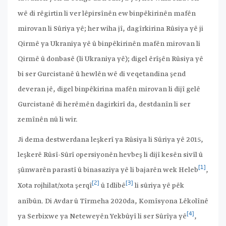
wê di rêgirtin li ver lêpirsînên ew binpêkirinên mafên
mirovan li Sûriya yê; her wiha jî, dagîrkirina Rûsiya yê ji
Qirmê ya Ukraniya yê û binpêkirinên mafên mirovan li
Qirmê û donbasê (li Ukraniya yê); digel êrîşên Rûsiya yê
bi ser Gurcistanê û hewlên wê di veqetandina şend
deveran jê, digel binpêkirina mafên mirovan li dijî gelê
Gurcistanê di herêmên dagirkirî da, destdanîn li ser
zemînên nû li wir.
Ji dema destwerdana leşkerî ya Rûsiya li Sûriya yê 2015,
leşkerê Rûsî-Sûrî opersiyonên hevbeş li dijî kesên sivîl û
[1]
şûnwarên parastî û binasaziya yê li bajarên wek Heleb
,
[2]
[3]
Xota rojhilat/xota şerqî
û Idlibê
li sûriya yê pêk
anîbûn. Di Avdar û Tîrmeha 2020da, Komîsyona Lêkolînê
[4]
ya Serbixwe ya Neteweyên Yekbûyî li ser Sûrîya yê
,