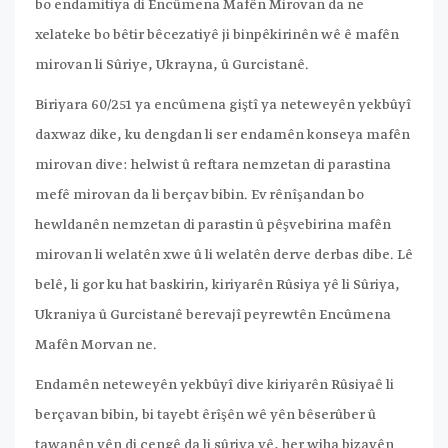
bo endamitiya di Encûmena Mafên Mirovan da ne
xelateke bo bêtir bêcezatiyê ji binpêkirinên wê ê mafên
mirovan li Sûriye, Ukrayna, û Gurcistanê.
Biriyara 60/251 ya encûmena giştî ya neteweyên yekbûyî
daxwaz dike, ku dengdan li ser endamên konseya mafên
mirovan dive: helwist û reftara nemzetan di parastina
mefê mirovan da li berçav bibin. Ev rênîşandan bo
hewldanên nemzetan di parastin û pêşvebirina mafên
mirovan li welatên xwe û li welatên derve derbas dibe. Lê
belê, li gor ku hat baskirin, kiriyarên Rûsiya yê li Sûriya,
Ukraniya û Gurcistanê berevajî peyrewtên Encûmena
Mafên Morvan ne.
Endamên neteweyên yekbûyî dive kiriyarên Rûsiyaê li
berçavan bibin, bi tayebt êrîşên wê yên bêserûber û
tawanên yên di cengê da li sûriya yê, her wiha bizavên