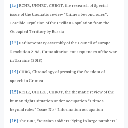
RCHR, UHHRU, CHROT, the research of Special
[12]
issue of the thematic review “Crimea beyond rules”:
Forcible Expulsion of the Civilian Population from the
Occupied Territory by Russia
Parliamentary Assembly of the Council of Europe.
[13]
Resolution 2198, Humanitarian consequences of the war
in Ukraine (2018)
CHRG, Сhronology of pressing the freedom of
[14]
speech in Сrimea
RCHR, UHHRU, CHROT, the thematic review of the
[15]
human rights situation under occupation “Crimea
beyond rules” Issue No 4 Information occupation
The BBC, “Russian soldiers ‘dying in large numbers’
[16]