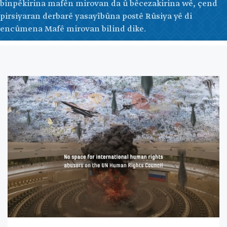
binpêkirina mafên mirovan da û bêcezakirina wê, çend
pirsiyaran derbarê yasayîbûna postê Rûsiya yê di
encûmena Mafê mirovan bilind dike.