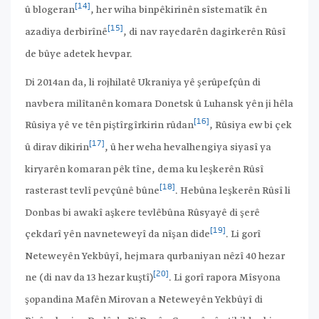
[14]
û blogeran
, her wiha binpêkirinên sîstematîk ên
[15]
azadiya derbirînê
, di nav rayedarên dagirkerên Rûsî
de bûye adetek hevpar.
Di 2014an da, li rojhilatê Ukraniya yê şerûpefçûn di
navbera milîtanên komara Donetsk û Luhansk yên ji hêla
[16]
Rûsiya yê ve tên piştîrgîrkirin rûdan
, Rûsiya ew bi çek
[17]
û dirav dikirin
, û her weha hevalhengiya siyasî ya
kiryarên komaran pêk tîne, dema ku leşkerên Rûsî
[18]
rasterast tevlî pevçûnê bûne
. Hebûna leşkerên Rûsî li
Donbas bi awakî aşkere tevlêbûna Rûsyayê di şerê
[19]
çekdarî yên navneteweyî da nîşan dide
. Li gorî
Neteweyên Yekbûyî, hejmara qurbaniyan nêzî 40 hezar
[20]
ne (di nav da 13 hezar kuştî)
. Li gorî rapora Mîsyona
şopandina Mafên Mirovan a Neteweyên Yekbûyî di