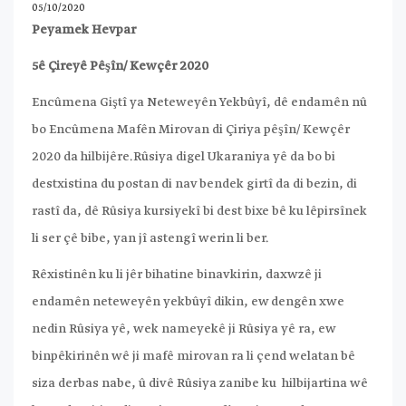
05/10/2020
Peyamek Hevpar
5ê Çireyê Pêşîn/ Kewçêr 2020
Encûmena Giştî ya Neteweyên Yekbûyî, dê endamên nû
bo Encûmena Mafên Mirovan di Çiriya pêşîn/ Kewçêr
2020 da hilbijêre.Rûsiya digel Ukaraniya yê da bo bi
destxistina du postan di nav bendek girtî da di bezin, di
rastî da, dê Rûsiya kursiyekî bi dest bixe bê ku lêpirsînek
li ser çê bibe, yan jî astengî werin li ber.
Rêxistinên ku li jêr bihatine binavkirin, daxwzê ji
endamên neteweyên yekbûyî dikin, ew dengên xwe
nedin Rûsiya yê, wek nameyekê ji Rûsiya yê ra, ew
binpêkirinên wê ji mafê mirovan ra li çend welatan bê
siza derbas nabe, û divê Rûsiya zanibe ku hilbijartina wê