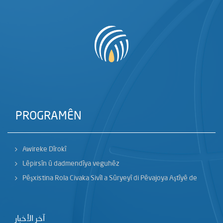
PROGRAMÊN
Awireke Dîrokî
Lêpirsîn û dadmendîya veguhêz
Pêşxistina Rola Civaka Sivîl a Sûryeyî di Pêvajoya Aştîyê de
آخر الأخبار