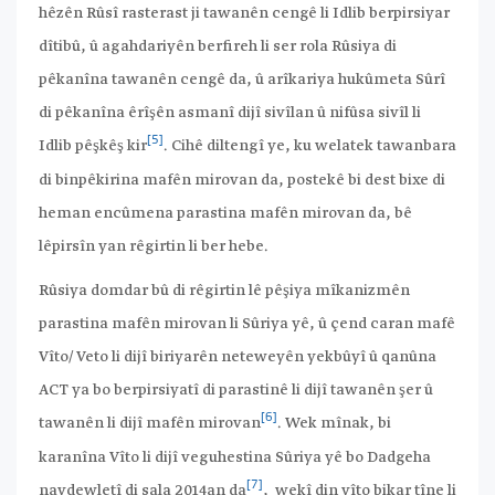
hêzên Rûsî rasterast ji tawanên cengê li Idlib berpirsiyar
dîtibû, û agahdariyên berfireh li ser rola Rûsiya di
pêkanîna tawanên cengê da, û arîkariya hukûmeta Sûrî
di pêkanîna êrîşên asmanî dijî sivîlan û nifûsa sivîl li
[5]
Idlib pêşkêş kir
. Cihê diltengî ye, ku welatek tawanbara
di binpêkirina mafên mirovan da, postekê bi dest bixe di
heman encûmena parastina mafên mirovan da, bê
lêpirsîn yan rêgirtin li ber hebe.
Rûsiya domdar bû di rêgirtin lê pêşiya mîkanizmên
parastina mafên mirovan li Sûriya yê, û çend caran mafê
Vîto/ Veto li dijî biriyarên neteweyên yekbûyî û qanûna
ACT ya bo berpirsiyatî di parastinê li dijî tawanên şer û
[6]
tawanên li dijî mafên mirovan
. Wek mînak, bi
karanîna Vîto li dijî veguhestina Sûriya yê bo Dadgeha
[7]
navdewletî di sala 2014an da
, wekî din vîto bikar tîne li