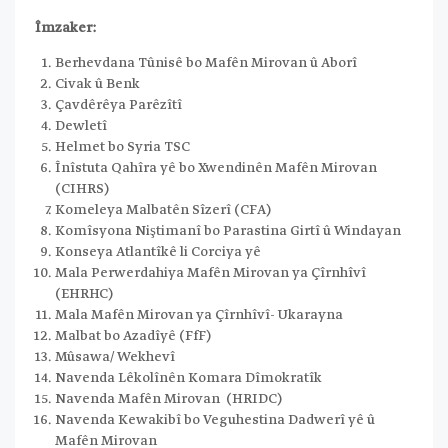
Îmzaker:
Berhevdana Tûnisê bo Mafên Mirovan û Aborî
Civak û Benk
Çavdêrêya Parêzîtî
Dewletî
Helmet bo Syria TSC
Înîstuta Qahîra yê bo Xwendinên Mafên Mirovan
(CIHRS)
Komeleya Malbatên Sîzerî (CFA)
Komîsyona Niştimanî bo Parastina Girtî û Windayan
Konseya Atlantîkê li Corciya yê
Mala Perwerdahiya Mafên Mirovan ya Çîrnhîvî
(EHRHC)
Mala Mafên Mirovan ya Çîrnhîvî- Ukarayna
Malbat bo Azadîyê (FfF)
Mûsawa/ Wekhevî
Navenda Lêkolînên Komara Dîmokratîk
Navenda Mafên Mirovan (HRIDC)
Navenda Kewakibî bo Veguhestina Dadwerî yê û
Mafên Mirovan