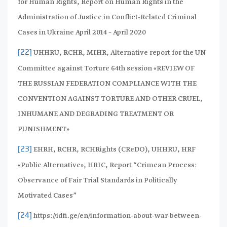
for Human Rights, Report on Human Rights in the
Administration of Justice in Conflict-Related Criminal
Cases in Ukraine April 2014 – April 2020
UHHRU, RCHR, MIHR, Alternative report for the UN
[22]
Committee against Torture 64th session «REVIEW OF
THE RUSSIAN FEDERATION COMPLIANCE WITH THE
CONVENTION AGAINST TORTURE AND OTHER CRUEL,
INHUMANE AND DEGRADING TREATMENT OR
PUNISHMENT»
EHRH, RCHR, RCHRights (CReDO), UHHRU, HRF
[23]
«Public Alternative», HRIC, Report “Crimean Process:
Observance of Fair Trial Standards in Politically
Motivated Cases”
https://idfi.ge/en/information-about-war-between-
[24]