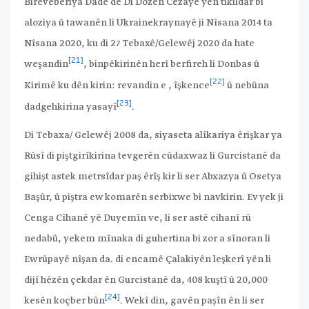
Birêveberiya Dadê de Di Dozên Cezayê yên tikildar bi
aloziya û tawanên li Ukrainekraynayê ji Nîsana 2014 ta
Nîsana 2020, ku di 27 Tebaxê/Gelewêj 2020 da hate
[21]
weşandin
, binpêkirinên herî berfireh li Donbas û
[22]
Kirimê ku dên kirin: revandin e , îşkence
û nebûna
[23]
dadgehkirina yasayî
.
Di Tebaxa/ Gelewêj 2008 da, siyaseta alîkariya êrişkar ya
Rûsî di piştgirîkirina tevgerên cûdaxwaz li Gurcistanê da
gihişt astek metrsîdar paş êrîş kir li ser Abxazya û Osetya
Başûr, û piştra ew komarên serbixwe bi navkirin. Ev yek ji
Cenga Cîhanê yê Duyemîn ve, li ser astê cihanî rû
nedabû, yekem mînaka di guhertina bi zor a sînoran li
Ewrûpayê nîşan da. di encamê Çalakiyên leşkerî yên li
dijî hêzên çekdar ên Gurcistanê da, 408 kuştî û 20,000
[24]
kesên koçber bûn
. Wekî din, gavên paşîn ên li ser