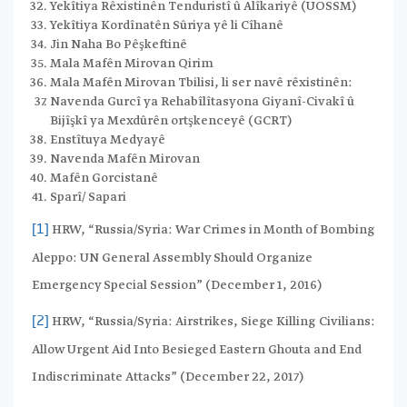
Yekîtiya Rêxistinên Tenduristî û Alîkariyê (UOSSM)
Yekîtiya Kordînatên Sûriya yê li Cîhanê
Jin Naha Bo Pêşkeftinê
Mala Mafên Mirovan Qirim
Mala Mafên Mirovan Tbilisi, li ser navê rêxistinên:
Navenda Gurcî ya Rehabîlîtasyona Giyanî-Civakî û
Bijîşkî ya Mexdûrên ortşkenceyê (GCRT)
Enstîtuya Medyayê
Navenda Mafên Mirovan
Mafên Gorcistanê
Sparî/ Sapari
HRW, “Russia/Syria: War Crimes in Month of Bombing
[1]
Aleppo: UN General Assembly Should Organize
Emergency Special Session” (December 1, 2016)
HRW, “Russia/Syria: Airstrikes, Siege Killing Civilians:
[2]
Allow Urgent Aid Into Besieged Eastern Ghouta and End
Indiscriminate Attacks” (December 22, 2017)