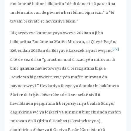
encûmenê hatine hilbijartin “dê di danasîn û parastina
mafên mirovan de pîvanên herî bilind biparêzin” û “bi
tevahî bi civatê re hevkariyê bikin.”
Di çarçoveya kampanyaya xweya 2020an a ji bo
hilbijartina Encûmena Mafên Mirovan, di Çileyê Paşên/
[27]
Rêbendan 2020an da Rûsyayê kaxezek siyasî weşand
û tê de soz da ku “parastina maf û azadiyên mirovan di
binê qanûna navneteweyî da û bi rêzgirtina hişk a
Dewletan bi peywirên xwe yên mafên mirovan ên
navneteweyî ” Hevkariya Rusya ya domdar bi hukûmeta
Sûrî re di êrîşên bêserûber de li ser xelkê sivîl û
hewildanên pêşîgirtina li berpirsiyariya bêalî li Sûriyê;
dagirkirina wê ya leşkerî ya Kirimê û binpêkirinên mafên
mirovan ên li Qirim û Donbas (Ukrainekrayna),
dagirkirina Abhazya û Osetya Başûr (Gurcistan) û