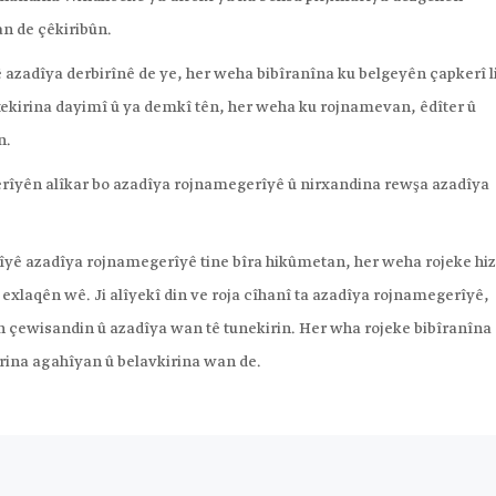
n de çêkiribûn.
 azadîya derbirînê de ye, her weha bibîranîna ku belgeyên çapkerî l
xekirina dayimî û ya demkî tên, her weha ku rojnamevan, êdîter û
n.
erîyên alîkar bo azadîya rojnamegerîyê û nirxandina rewşa azadîya
lîyê azadîya rojnamegerîyê tine bîra hikûmetan, her weha rojeke hiz
exlaqên wê. Ji alîyekî din ve roja cîhanî ta azadîya rojnamegerîyê,
n çewisandin û azadîya wan tê tunekirin. Her wha rojeke bibîranîna
rina agahîyan û belavkirina wan de.