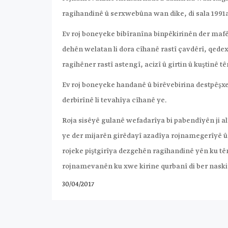
ragihandinê û serxwebûna wan dike, di sala 1991a
Ev roj boneyeke bibîranîna binpêkirinên der mafê
dehên welatan li dora cîhanê rastî çavdêrî, qede
ragihêner rastî astengî, acizî û girtin û kuştinê tê
Ev roj boneyeke handanê û birêvebirina destpêşx
derbirînê li tevahîya cîhanê ye.
Roja sisêyê gulanê wefadarîya bi pabendîyên ji a
ye der mijarên girêdayî azadîya rojnamegerîyê û 
rojeke piştgirîya dezgehên ragihandinê yên ku tê
rojnamevanên ku xwe kirine qurbanî di ber naski
30/04/2017