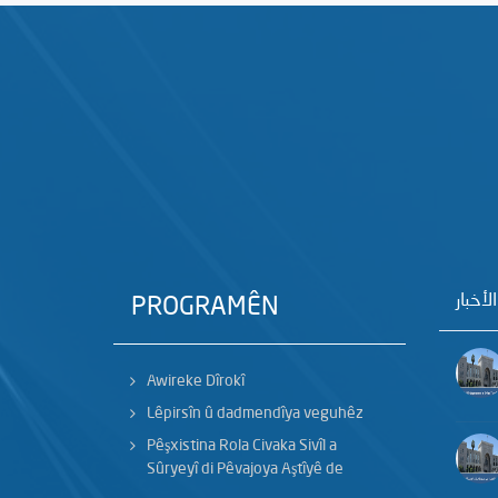
الأخبار
PROGRAMÊN
Awireke Dîrokî
Lêpirsîn û dadmendîya veguhêz
Pêşxistina Rola Civaka Sivîl a
Sûryeyî di Pêvajoya Aştîyê de