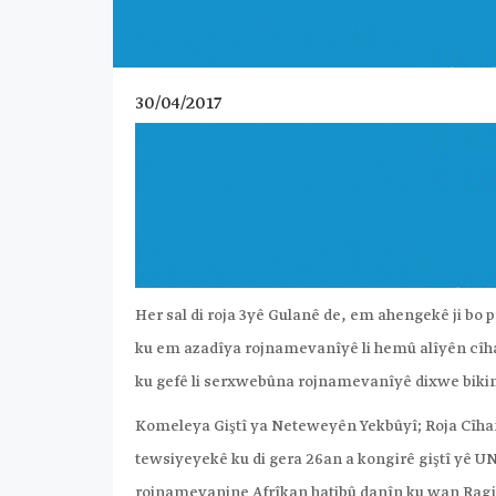
30/04/2017
Her sal di roja 3yê Gulanê de, em ahengekê ji bo
ku em azadîya rojnamevanîyê li hemû alîyên cîhan
ku gefê li serxwebûna rojnamevanîyê dixwe bikin 
Komeleya Giştî ya Neteweyên Yekbûyî; Roja Cîhanî
tewsiyeyekê ku di gera 26an a kongirê giştî yê UN
rojnamevanine Afrîkan hatibû danîn ku wan Ragi