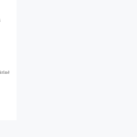
i
irînê