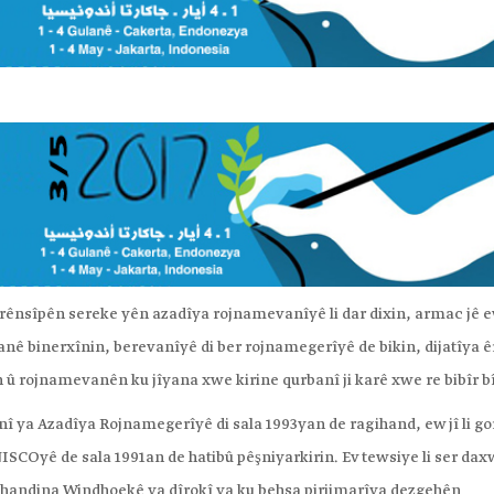
 prênsîpên sereke yên azadîya rojnamevanîyê li dar dixin, armac jê e
ê binerxînin, berevanîyê di ber rojnamegerîyê de bikin, dijatîya ê
û rojnamevanên ku jîyana xwe kirine qurbanî ji karê xwe re bibîr b
 ya Azadîya Rojnamegerîyê di sala 1993yan de ragihand, ew jî li go
ISCOyê de sala 1991an de hatibû pêşniyarkirin. Ev tewsiye li ser da
handina Windhoekê ya dîrokî ya ku behsa pirjimarîya dezgehên