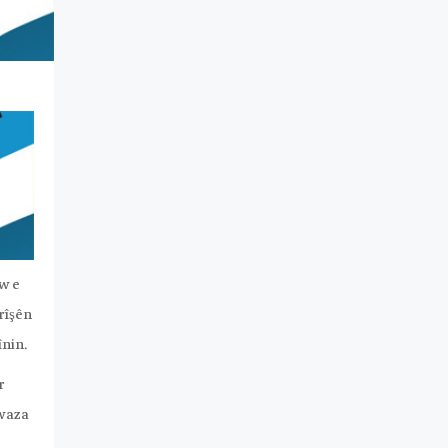
w e
rîşên
înin.
r
xwaza