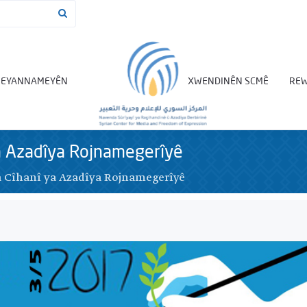
BEYANNAMEYÊN
XWENDINÊN SCMÊ
REW
a Azadîya Rojnamegerîyê
a Cîhanî ya Azadîya Rojnamegerîyê