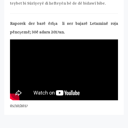
teybet bi Sûrîyeyê di hefteyên bê de dê bidawî bibe.
Raporek der barê êrîşa li ser bajarê Letaminê roja
pêncşemê; 30ê adara 2017an.
05/10/2017