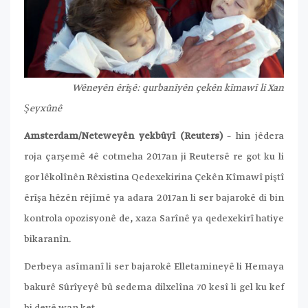
Wêneyên êrîşê: qurbanîyên çekên kîmawî li Xan
Şeyxûnê
Amsterdam/Neteweyên yekbûyî (Reuters)
– hin jêdera
roja çarşemê 4ê cotmeha 2017an ji Reutersê re got ku li
gor lêkolînên Rêxistina Qedexekirina Çekên Kîmawî piştî
êrîşa hêzên rêjîmê ya adara 2017an li ser bajarokê di bin
kontrola opozisyonê de, xaza Sarînê ya qedexekirî hatiye
bikaranîn.
Derbeya asîmanî li ser bajarokê Elletamineyê li Hemaya
bakurê Sûrîyeyê bû sedema dilxelîna 70 kesî li gel ku kef