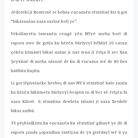
bi devê wan ket.
Jêderekî ji Reutersê re behsa encamên rêxistinê kir û got
“bikaranîna xaza sarînê belî ye”.
Vekolînerên tawanên cengê yên NYyê meha borî di
rapora xwe de gotin ku hêzên Sûrîyeyî bêhtirî 20 caran
çekên kîmawî bikar anîne ji nav wan jî êrîşa li ser Xan
Şeyxûnê di meha nîsanê de ku di encama wê de 80 hes
hatibûn kuştin.
Li gor lêpirsîneke hevbeş di nav NY û rêxistinê hate zanîn
ku hêzên hikûmeta Sûrîyeyî berpirs in di ber sê êrîşên bi
xaza Kilorê û rêxistina dewleta îslamî jî xaza Xerdelê
bikar anîbû.
Tê pêşbînîkirin ku encamên ku rêxistinê gihayê ye dê di
rapora şanda şopandina rastîyan de ya girêdayî wê û ya