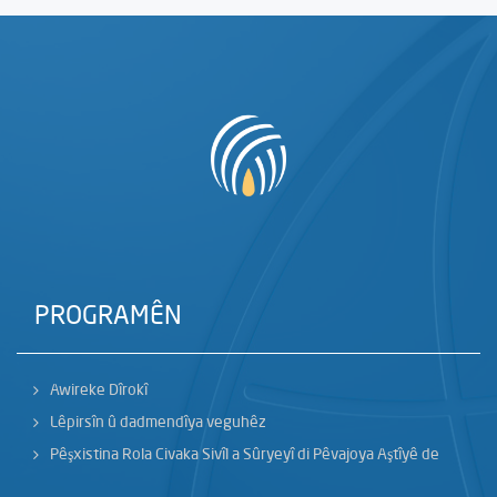
PROGRAMÊN
Awireke Dîrokî
Lêpirsîn û dadmendîya veguhêz
Pêşxistina Rola Civaka Sivîl a Sûryeyî di Pêvajoya Aştîyê de