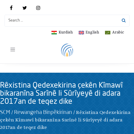
Kurdish
English
Arabic
Toggle
navigation
Rêxistina Qedexekirina çekên Kîmawî
bikaranîna Sarînê li Sûrîyeyê di adara
2017an de teqez dike
/
/
Rêxistina Qedexekirina
SCM
Rewangeha Binpêkirinan
çekên Kîmawî bikaranîna Sarînê li Sûrîyeyê di adara
2017an de teqez dike