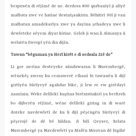
berpirsên di rêjîmê de ne. derdora 800 qurbanîyî ji alîyê
malbata xwe ve hatine destnîşankirin. Bêhitirî 90î ji van
malbatan amadekarîya xwe ya dayîna şehadeya xwe li
dewleteke sêyem diyar kirine. Gelek ji wan li Almanya û
welatên Ewropî yên din dijîn.
Tawan “bêguman ya Herî kirêt e di sedsala 21ê de”
Li gor nerîna desteyeke sûndxwaran li Nurembergê,
wênekêş xwesy ku cemawerê cîhanî bi tawanên li dijî
girtîyên Sûrîyeyê agahdar bike, ji lew re ew girêdayî
namînin. Weke delîlekî kuştina birêxistinkirî ya berfireh
bo dijberên rêjîmê, wêne delîlekî giring in di warê
dozeke navdewletî de ku li dijî pêşengên Sûrîyeyî di
pêşerojê de dê bê hildan. Ji bilî Qeyser, Xelata
Nurembergê ya Navdewletî ya Mafên Mirovan dê bigihê