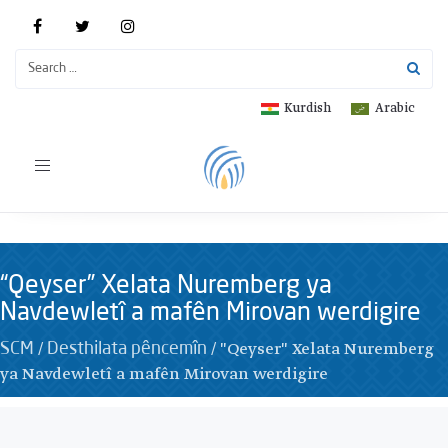
Kurdish
Arabic
Toggle
navigation
“Qeyser” Xelata Nuremberg ya
Navdewletî a mafên Mirovan werdigire
/
/
"Qeyser" Xelata Nuremberg
SCM
Desthilata pêncemîn
ya Navdewletî a mafên Mirovan werdigire