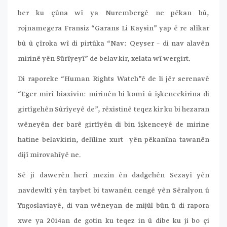
ber ku çûna wî ya Nurembergê ne pêkan bû,
rojnamegera Fransiz “Garans Li Kaysin” yap ê re alîkar
bû û çîroka wî di pirtûka “Nav: Qeyser – di nav alavên
mirinê yên Sûrîyeyî” de belav kir, xelata wî wergirt.
Di raporeke “Human Rights Watch”ê de li jêr serenavê
“Eger mirî biaxivin: mirinên bi komî û îşkencekirina di
girtîgehên Sûrîyeyê de”, rêxistinê teqez kir ku bi hezaran
wêneyên der barê girtîyên di bin îşkenceyê de mirine
hatine belavkirin, delîline xurt yên pêkanîna tawanên
dijî mirovahîyê ne.
Sê ji dawerên herî mezin ên dadgehên Sezayî yên
navdewltî yên taybet bi tawanên cengê yên Sêralyon û
Yugoslaviayê, di van wêneyan de mijûl bûn û di rapora
xwe ya 2014an de gotin ku teqez in û dibe ku ji bo çi