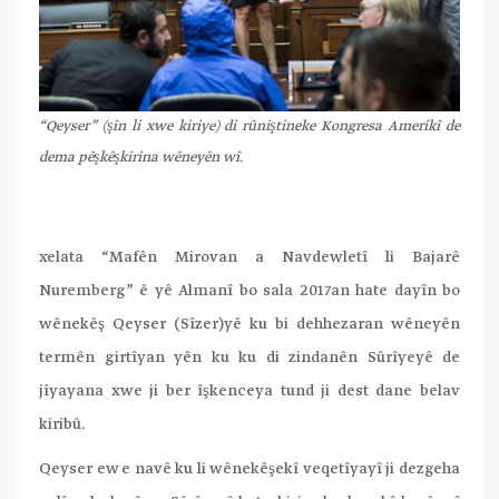
“Qeyser” (şîn li xwe kiriye) di rûniştineke Kongresa Amerîkî de
dema pêşkêşkirina wêneyên wî.
xelata “Mafên Mirovan a Navdewletî li Bajarê
Nuremberg” ê yê Almanî bo sala 2017an hate dayîn bo
wênekêş Qeyser (Sîzer)yê ku bi dehhezaran wêneyên
termên girtîyan yên ku ku di zindanên Sûrîyeyê de
jîyayana xwe ji ber îşkenceya tund ji dest dane belav
kiribû.
Qeyser ew e navê ku li wênekêşekî veqetîyayî ji dezgeha