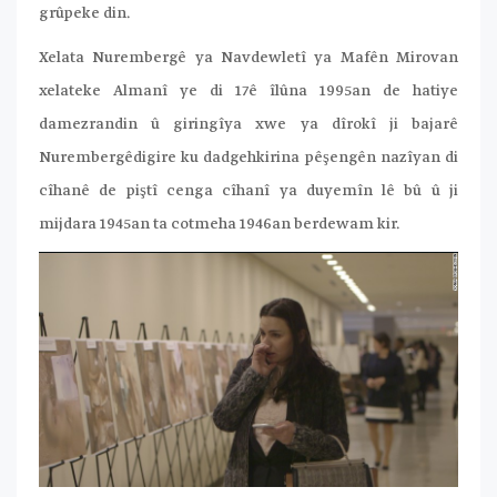
grûpeke din.
Xelata Nurembergê ya Navdewletî ya Mafên Mirovan
xelateke Almanî ye di 17ê îlûna 1995an de hatiye
damezrandin û giringîya xwe ya dîrokî ji bajarê
Nurembergêdigire ku dadgehkirina pêşengên nazîyan di
cîhanê de piştî cenga cîhanî ya duyemîn lê bû û ji
mijdara 1945an ta cotmeha 1946an berdewam kir.