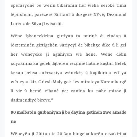
operasyonê be werin bikaranîn her weha serokê tîma
lêpirsînan, parêzerê Birîtanî û dozgerê NYyê; Dezmond
Lorenz de Silva jî wisa dît.
Wêne îşkencekirina girtîyan ta mirinê di zindan û
jêrzemînên girtîgehên Sûrîyeyî de bibekge dike û li gel
her wêneyekê jî agahîyên wê hene. Wêne didin
xuyakirina ku gelek dijberên rêzjîmê hatine kuştin. Gelek
kesan behsa mêrxasîya wênekêş û kopîkirina wî ya
wêneyan kir. Orlesh Maly got: “ev mîrateya Nurembergê
li vir û hemû cîhanê ye: zanîna ku nabe mirov ji
dadmendîyê bireve.”
90 malbatên qurbanîyan ji bo dayîna gotinên xwe amade
ne
Wêneyên ji 2011an ta 2013an bingeha karên cezakirina