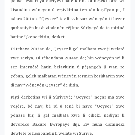
polîsa leşkerî ya Sûrîyeyî hate kirin, ku beşekî karê wî
kişandina wêneyan û erşîvkirina termên kuştîyan piştî
adara 2011an. “Qeyser” tev li 55 hezar wêneyên 11 hezar
qurbanîyên ku di zindanên rêjîma Sûrîyeyê de ta mirinê
hatine îşkencekirin, derket.
Di tebaxa 2013an de, Qeyser li gel malbata xwe ji welatê
xwe reviya. Di rêbendana 2014an de; hin wêneyên wî li
ser înternêtê hatin belavkirin û pêşangeh ji wan re
çêbûn, gelek malbatan wêneyên termên kesûkarên xwe
di nav “Wêneyên Qeyser” de dîtin.
Piştî derketina wî ji Sûrîyeyê; “Qeyser” neçar ma xwe
veşêre, bê nav, bê rû û tenê bi nave “Qeyser” xwe
pênase kir, li gel malbata xwe li cihekî nediyar li
devereke Bakurê Ewropayê dijî. Ew nuha dijminekî
dewletê tê hesibandin li welatê wî Sûrîye.