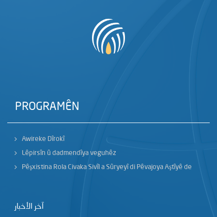
PROGRAMÊN
Awireke Dîrokî
Lêpirsîn û dadmendîya veguhêz
Pêşxistina Rola Civaka Sivîl a Sûryeyî di Pêvajoya Aştîyê de
آخر الأخبار