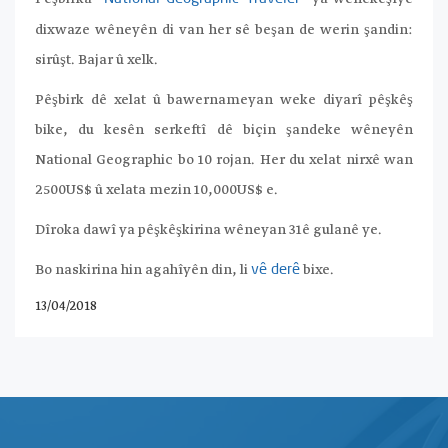
dixwaze wêneyên di van her sê beşan de werin şandin:
sirûşt. Bajar û xelk.
Pêşbirk dê xelat û bawernameyan weke diyarî pêşkêş
bike, du kesên serkeftî dê biçin şandeke wêneyên
National Geographic bo 10 rojan. Her du xelat nirxê wan
2500US$ û xelata mezin 10,000US$ e.
Dîroka dawî ya pêşkêşkirina wêneyan 31ê gulanê ye.
Bo naskirina hin agahîyên din, li
bixe.
vê derê
13/04/2018