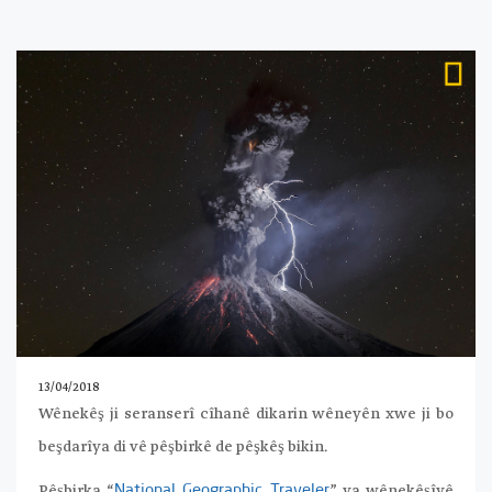
13/04/2018
Wênekêş ji seranserî cîhanê dikarin wêneyên xwe ji bo
beşdarîya di vê pêşbirkê de pêşkêş bikin.
Pêşbirka “
” ya wênekêşîyê
National Geographic Traveler