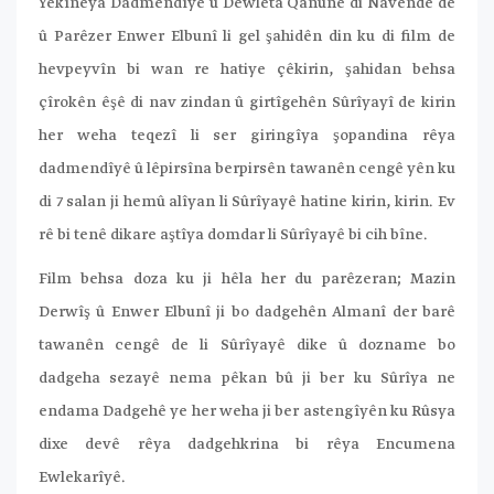
Yekîneya Dadmendîyê û Dewleta Qanûnê di Navendê de
û Parêzer Enwer Elbunî li gel şahidên din ku di film de
hevpeyvîn bi wan re hatiye çêkirin, şahidan behsa
çîrokên êşê di nav zindan û girtîgehên Sûrîyayî de kirin
her weha teqezî li ser giringîya şopandina rêya
dadmendîyê û lêpirsîna berpirsên tawanên cengê yên ku
di 7 salan ji hemû alîyan li Sûrîyayê hatine kirin, kirin. Ev
rê bi tenê dikare aştîya domdar li Sûrîyayê bi cih bîne.
Film behsa doza ku ji hêla her du parêzeran; Mazin
Derwîş û Enwer Elbunî ji bo dadgehên Almanî der barê
tawanên cengê de li Sûrîyayê dike û dozname bo
dadgeha sezayê nema pêkan bû ji ber ku Sûrîya ne
endama Dadgehê ye her weha ji ber astengîyên ku Rûsya
dixe devê rêya dadgehkrina bi rêya Encumena
Ewlekarîyê.