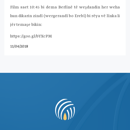
Film saet 10:45 bi dema Berlînê tê weşdandin her weha
hun dikarin zindî (wergerandî bo Erebî) bi rêya vê lînka li
jêr temaşe bikin:
https://goo.gl/bYXcPM
11/04/2018