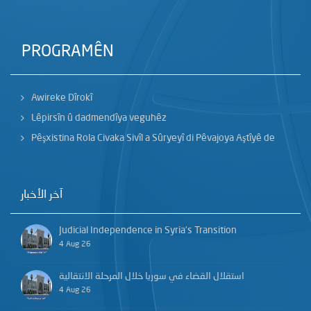
PROGRAMÊN
Awireke Dîrokî
Lêpirsîn û dadmendîya veguhêz
Pêşxistina Rola Civaka Sivîl a Sûryeyî di Pêvajoya Aştîyê de
آخر الأخبار
Judicial Independence in Syria’s Transition
4 Aug 26
استقلال القضاء في سوريا خلال المرحلة الانتقالية
4 Aug 26