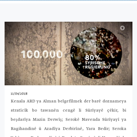
11/04/2018
Kenala ARD ya Alman belgefîlmek der barê doznameya
stratîcîk bo tawanên cengê li Sûrîyayê çêkir, bi
beşdarîya Mazin Derwîş; Serokê Navenda Sûrîyayî ya
Ragihandinê û Azadîya Derbirînê, Yara Bedir; Seroka