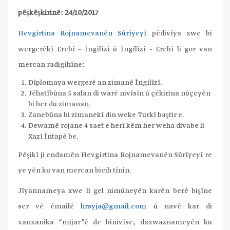
pêşkêşkirinê: 24/10/2017
Hevgirtina Rojnamevanên Sûrîyeyî
pêdivîya xwe bi
wergerêkî Erebî – Îngilîzî û Îngilîzî – Erebî li gor van
mercan radigihîne:
Dîplomaya wergerê an zimanê Îngilîzî.
Jêhatîbûna 5 salan di warê nivîsîn û çêkirina nûçeyên
bi her du zimanan.
Zanebûna bi zimanekî din weke Turkî baştir e.
Dewamê rojane 4 saet e herî kêm her weha divabe li
Xazî Întapê be.
Pêşikî ji endamên Hevgirtina Rojnamevanên Sûrîyeyî re
ye yên ku van mercan bicih tînin.
Jîyannameya xwe li gel nimûneyên karên berê bişîne
ser vê êmailê
hrsyja@gmail.com
û navê kar di
xanxanika “mijar”ê de binivîse, daxwaznameyên ku