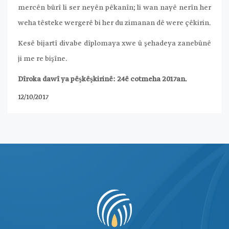
mercên bûrî li ser neyên pêkanîn; li wan nayê nerîn her
weha têsteke wergerê bi her du zimanan dê were çêkirin.
Kesê bijartî divabe dîplomaya xwe û şehadeya zanebûnê
ji me re bişîne.
Dîroka dawî ya pêşkêşkirinê: 24ê cotmeha 2017an.
12/10/2017