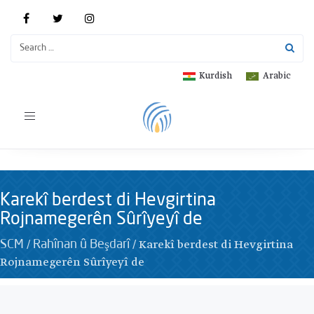
Kurdish
Arabic
Toggle
navigation
Karekî berdest di Hevgirtina
Rojnamegerên Sûrîyeyî de
/
/
Karekî berdest di Hevgirtina
SCM
Rahînan û Beşdarî
Rojnamegerên Sûrîyeyî de