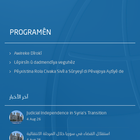
PROGRAMÊN
Awireke Dîrokî
Lêpirsîn û dadmendîya veguhêz
Pêşxistina Rola Civaka Sivîl a Sûryeyî di Pêvajoya Aştîyê de
آخر الأخبار
Judicial Independence in Syria’s Transition
4 Aug 26
استقلال القضاء في سوريا خلال المرحلة الانتقالية