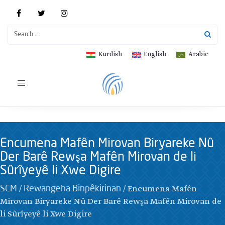
Kurdish
English
Arabic
Toggle
navigation
Encumena Mafên Mirovan Biryareke Nû
Der Barê Rewşa Mafên Mirovan de li
Sûrîyeyê li Xwe Digire
/
/
Encumena Mafên
SCM
Rewangeha Binpêkirinan
Mirovan Biryareke Nû Der Barê Rewşa Mafên Mirovan de
li Sûrîyeyê li Xwe Digire