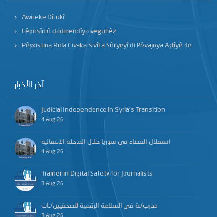
Awireke Dîrokî
Lêpirsîn û dadmendîya veguhêz
Pêşxistina Rola Civaka Sivîl a Sûryeyî di Pêvajoya Aştîyê de
آخر الأخبار
Judicial Independence in Syria’s Transition
4 Aug 26
استقلال القضاء في سوريا خلال المرحلة الانتقالية
4 Aug 26
Trainer in Digital Safety for Journalists
3 Aug 26
مدرب/ـة في السلامة الرقمية للصحفيين/ـات
3 Aug 26