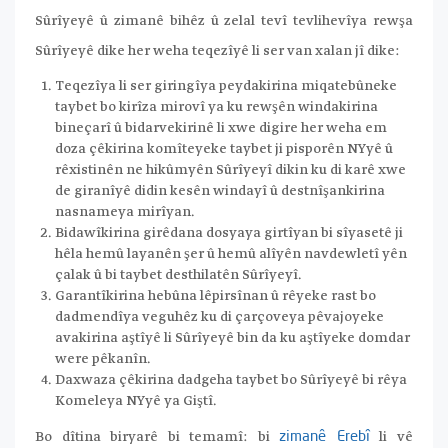
Sûrîyeyê û zimanê bihêz û zelal tevî tevlihevîya rewşa
Sûrîyeyê dike her weha teqezîyê li ser van xalan jî dike:
Teqezîya li ser giringîya peydakirina miqatebûneke
taybet bo kirîza mirovî ya ku rewşên windakirina
bineçarî û bidarvekirinê li xwe digire her weha em
doza çêkirina komîteyeke taybet ji pisporên NYyê û
rêxistinên ne hikûmyên Sûrîyeyî dikin ku di karê xwe
de giranîyê didin kesên windayî û destnîşankirina
nasnameya mirîyan.
Bidawîkirina girêdana dosyaya girtîyan bi sîyasetê ji
hêla hemû layanên şer û hemû alîyên navdewletî yên
çalak û bi taybet desthilatên Sûrîyeyî.
Garantîkirina hebûna lêpirsînan û rêyeke rast bo
dadmendîya veguhêz ku di çarçoveya pêvajoyeke
avakirina aştîyê li Sûrîyeyê bin da ku aştîyeke domdar
were pêkanîn.
Daxwaza çêkirina dadgeha taybet bo Sûrîyeyê bi rêya
Komeleya NYyê ya Giştî.
Bo dîtina biryarê bi temamî: bi
li vê
zimanê Erebî