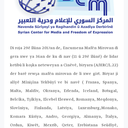
Di roja 29ê îlûna 2017an de, Encumena Mafên Mirovan di
gera xwe ya 36an de ku di nav (11 û 29ê îlûnê) de lidar
ketibû li koşka neteweyan a Cinêvê, biryara (A/HRC/L.22)
der barê rewşa mafên mirovan de li xwe girt. Biryar ji
alîyê Mînişîna Yekbûyî ve bi navê ( Fransa, Spanya,
Malta, Maldîv, Okranya, Erlenda, Iceland, Botugal,
Belcîka, Tşîkîya, Elcebel Eleswed, Romanya, Meqdonya,
Slovîniya, Finlanda, Latviya, Luxemburg,Monako,
Komara Kûriya, Andro, Georgiya, Almanya, Îtalya,
Ordun, Kiwêt, Mexrib, Qeter, Erebistana Seûdîyê,