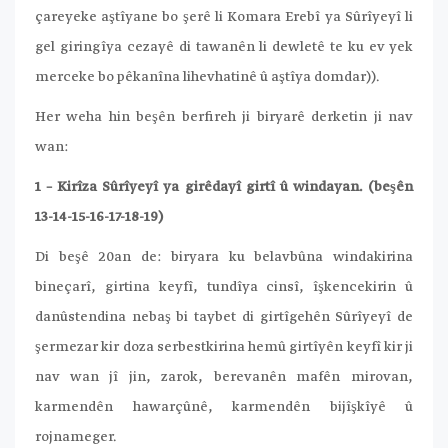
çareyeke aştîyane bo şerê li Komara Erebî ya Sûrîyeyî li
gel giringîya cezayê di tawanên li dewletê te ku ev yek
merceke bo pêkanîna lihevhatinê û aştîya domdar)).
Her weha hin beşên berfireh ji biryarê derketin ji nav
wan:
1 – Kirîza Sûrîyeyî ya girêdayî girtî û windayan. (beşên
13-14-15-16-17-18-19)
Di beşê 20an de: biryara ku belavbûna windakirina
bineçarî, girtina keyfî, tundîya cinsî, îşkencekirin û
danûstendina nebaş bi taybet di girtîgehên Sûrîyeyî de
şermezar kir doza serbestkirina hemû girtîyên keyfî kir ji
nav wan jî jin, zarok, berevanên mafên mirovan,
karmendên hawarçûnê, karmendên bijîşkîyê û
rojnameger.