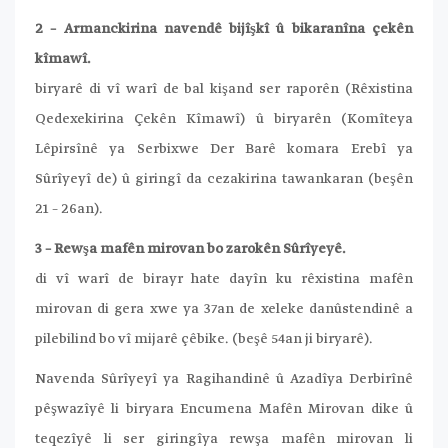
2 – Armanckirina navendê bijîşkî û bikaranîna çekên
kîmawî.
biryarê di vî warî de bal kişand ser raporên (Rêxistina
Qedexekirina Çekên Kîmawî) û biryarên (Komîteya
Lêpirsînê ya Serbixwe Der Barê komara Erebî ya
Sûrîyeyî de) û giringî da cezakirina tawankaran (beşên
21 – 26an).
3 – Rewşa mafên mirovan bo zarokên Sûrîyeyê.
di vî warî de birayr hate dayîn ku rêxistina mafên
mirovan di gera xwe ya 37an de xeleke danûstendinê a
pilebilind bo vî mijarê çêbike. (beşê 54an ji biryarê).
Navenda Sûrîyeyî ya Ragihandinê û Azadîya Derbirînê
pêşwazîyê li biryara Encumena Mafên Mirovan dike û
teqezîyê li ser giringîya rewşa mafên mirovan li