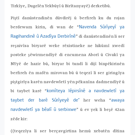
Tirkîye, Dugelên Yekbûyî û Birîtanyayê) derketibû.
Piştî danûstendinên dûvdirêj û berfireh ku du rojan
berdewam kirin, di wan de “
Navenda Sûrîyeyî ya
” di danûstendinên li ser
Ragihandinê û Azadîya Derbirînê
reşnivîsa biryarê weke rêxistineke ne hikûmî xwedî
posteke şêwirmendîyê di encumena Aborî û Civakî ya
NYyê de hazir bû, biryar bi tundî li dijî binpêkirinên
berfireh ên mafên mirovan bû û teqezî li ser giringîya
piştgirîya karên navdewletî yên pêkanîna dadmendîyê û
bi taybet karê “
komîteya lêpirsînê a navdewletî ya
her weha “
taybet der barê Sûrîyeyê de”
awaya
” û ev yek li beşê 42an
navdewletî ya bêalî û serbixwe
zêde kir:
((teqezîya li ser berçavgirtina hemû xebatên dîtina