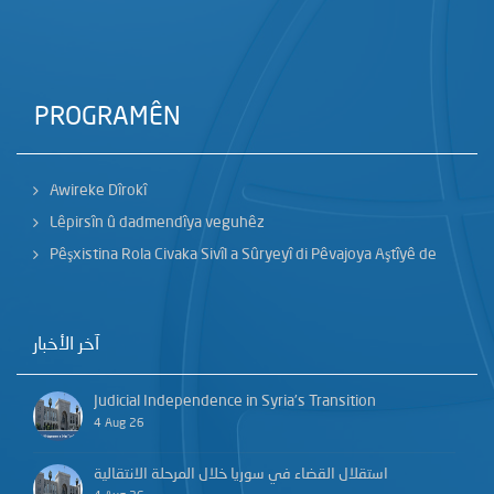
PROGRAMÊN
Awireke Dîrokî
Lêpirsîn û dadmendîya veguhêz
Pêşxistina Rola Civaka Sivîl a Sûryeyî di Pêvajoya Aştîyê de
آخر الأخبار
Judicial Independence in Syria’s Transition
4 Aug 26
استقلال القضاء في سوريا خلال المرحلة الانتقالية