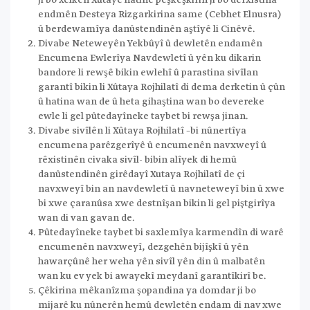
ji bo xelkên Xûtayê hatine pêşkêşkirin ji bo derxistina
endmên Desteya Rizgarkirina same (Cebhet Elnusra)
û berdewamîya danûstendinên aştîyê li Cinêvê.
Divabe Neteweyên Yekbûyî û dewletên endamên
Encumena Ewlerîya Navdewletî û yên ku dikarin
bandore li rewşê bikin ewlehî û parastina sivîlan
garantî bikin li Xûtaya Rojhilatî di dema derketin û çûn
û hatina wan de û heta gihaştina wan bo devereke
ewle li gel pûtedayîneke taybet bi rewşa jinan.
Divabe sivîlên li Xûtaya Rojhilatî –bi nûnertîya
encumena parêzgerîyê û encumenên navxweyî û
rêxistinên civaka sivîl- bibin alîyek di hemû
danûstendinên girêdayî Xutaya Rojhilatî de çi
navxweyî bin an navdewletî û navneteweyî bin û xwe
bi xwe çaranûsa xwe destnîşan bikin li gel piştgirîya
wan di van gavan de.
Pûtedayîneke taybet bi saxlemîya karmendîn di warê
encumenên navxweyî, dezgehên bijîşkî û yên
hawarçûnê her weha yên sivîl yên din û malbatên
wan ku ev yek bi awayekî meydanî garantîkirî be.
Çêkirina mêkanîzma şopandina ya domdar ji bo
mijarê ku nûnerên hemû dewletên endam di nav xwe