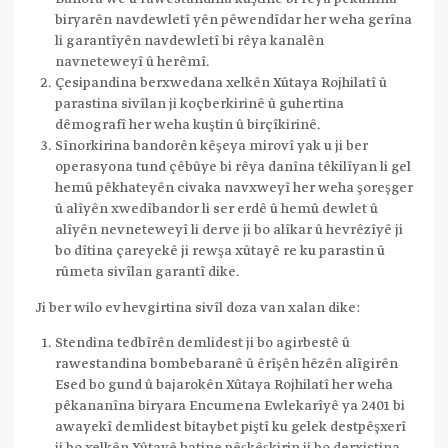
biryarên navdewletî yên pêwendîdar her weha gerîna
li garantîyên navdewletî bi rêya kanalên
navneteweyî û herêmî.
Çesipandina berxwedana xelkên Xûtaya Rojhilatî û
parastina sivîlan ji koçberkirinê û guhertina
dêmografî her weha kuştin û birçîkirinê.
Sînorkirina bandorên kêşeya mirovî yak u ji ber
operasyona tund çêbûye bi rêya danîna têkilîyan li gel
hemû pêkhateyên civaka navxweyî her weha şoreşger
û alîyên xwedîbandor li ser erdê û hemû dewlet û
alîyên nevneteweyî li derve ji bo alîkar û hevrêzîyê ji
bo dîtina çareyekê ji rewşa xûtayê re ku parastin û
rûmeta sivîlan garantî dike.
Ji ber wilo ev hevgirtina sivîl doza van xalan dike:
Stendina tedbîrên demlidest ji bo agirbestê û
rawestandina bombebaranê û êrîşên hêzên alîgirên
Esed bo gund û bajarokên Xûtaya Rojhilatî her weha
pêkananîna biryara Encumena Ewlekarîyê ya 2401 bi
awayekî demlidest bitaybet piştî ku gelek destpêşxerî