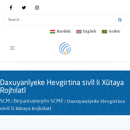
Kurdish
English
Arabic
Toggle
navigation
Daxuyanîyeke Hevgirtina sivîl li Xûtaya
Rojhilatî
/
/
Daxuyanîyeke Hevgirtina
SCM
Beyannameyên SCMê
sivîl li Xûtaya Rojhilatî