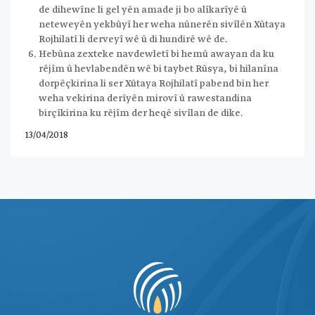
de dihewîne li gel yên amade ji bo alîkarîyê û
neteweyên yekbûyî her weha nûnerên sivîlên Xûtaya
Rojhilatî li derveyî wê û di hundirê wê de.
Hebûna zexteke navdewletî bi hemû awayan da ku
rêjîm û hevlabendên wê bi taybet Rûsya, bi hilanîna
dorpêçkirina li ser Xûtaya Rojhilatî pabend bin her
weha vekirina derîyên mirovî û rawestandina
birçîkirina ku rêjîm der heqê sivîlan de dike.
13/04/2018