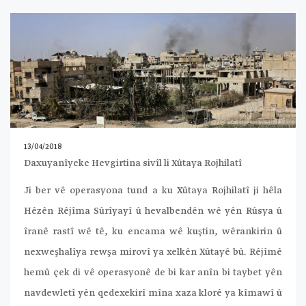
13/04/2018
Daxuyanîyeke Hevgirtina sivîl li Xûtaya Rojhilatî
Ji ber vê operasyona tund a ku Xûtaya Rojhilatî ji hêla
Hêzên Rêjîma Sûrîyayî û hevalbendên wê yên Rûsya û
îranê rastî wê tê, ku encama wê kuştin, wêrankirin û
nexweşhalîya rewşa mirovî ya xelkên Xûtayê bû. Rêjîmê
hemû çek di vê operasyonê de bi kar anîn bi taybet yên
navdewletî yên qedexekirî mîna xaza klorê ya kîmawî û