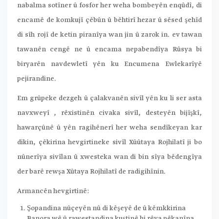
nabalma sotîner û fosfor her weha bombeyên enqûdî, di
encamê de komkujî çêbûn û bêhtirî hezar û sêsed şehîd
di sîh rojî de ketin piranîya wan jin û zarok in. ev tawan
tawanên cengê ne û encama nepabendîya Rûsya bi
biryarên navdewletî yên ku Encumena Ewlekarîyê
pejirandine.
Em grûpeke dezgeh û çalakvanên sivîl yên ku li ser asta
navxweyî , rêxistinên civaka sivîl, desteyên bijîşkî,
hawarçûnê û yên ragihênerî her weha sendîkeyan kar
dikin, çêkirina hevgirtineke sivîl Xûûtaya Rojhilatî ji bo
nûnerîya sivîlan û xwesteka wan di bin sîya bêdengîya
der barê rewşa Xûtaya Rojhilatî de radigihînin.
Armancên hevgirtinê:
Şopandina nûçeyên nû di kêşeyê de û kêmkkirina
Banora wê û rawestandina kuştinê bi rêya pêkanîna