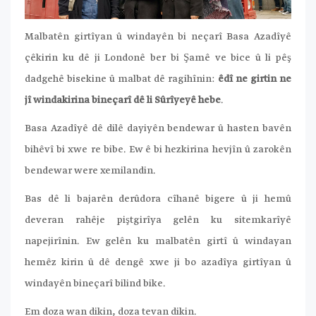
Malbatên girtîyan û windayên bi neçarî Basa Azadîyê
çêkirin ku dê ji Londonê ber bi Şamê ve bice û li pêş
dadgehê bisekine û malbat dê ragihînin:
êdî ne girtin ne
jî windakirina bineçarî dê li Sûrîyeyê hebe
.
Basa Azadîyê dê dilê dayiyên bendewar û hasten bavên
bihêvî bi xwe re bibe. Ew ê bi hezkirina hevjîn û zarokên
bendewar were xemilandin.
Bas dê li bajarên derûdora cîhanê bigere û ji hemû
deveran rahêje piştgirîya gelên ku sitemkarîyê
napejirînin. Ew gelên ku malbatên girtî û windayan
hemêz kirin û dê dengê xwe ji bo azadîya girtîyan û
windayên bineçarî bilind bike.
Em doza wan dikin, doza tevan dikin.