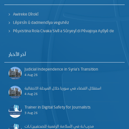
Awireke Dîrokî
Lêpirsîn û dadmendîya veguhêz
Pêşxistina Rola Civaka Sivîl a Sûryeyî di Pêvajoya Aştîyê de
آخر الأخبار
Judicial Independence in Syria’s Transition
4 Aug 26
استقلال القضاء في سوريا خلال المرحلة الانتقالية
4 Aug 26
Trainer in Digital Safety for Journalists
3 Aug 26
مدرب/ـة في السلامة الرقمية للصحفيين/ـات