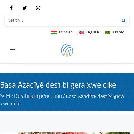
Kurdish
English
Arabic
Toggle
navigation
Basa Azadîyê dest bi gera xwe dike
/
/
Basa Azadîyê dest bi gera
SCM
Desthilata pêncemîn
xwe dike