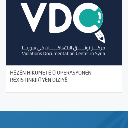
HÊZÊN HIKUMETÊ Û OPERASYONÊN
10/20/2020
Rewangeha Binpêkirinan
RÊXISTINKIRÎ YÊN DIZIYÊ