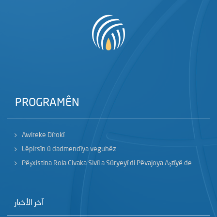
PROGRAMÊN
Awireke Dîrokî
Lêpirsîn û dadmendîya veguhêz
Pêşxistina Rola Civaka Sivîl a Sûryeyî di Pêvajoya Aştîyê de
آخر الأخبار