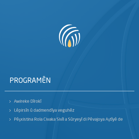
PROGRAMÊN
Awireke Dîrokî
Lêpirsîn û dadmendîya veguhêz
Pêşxistina Rola Civaka Sivîl a Sûryeyî di Pêvajoya Aştîyê de