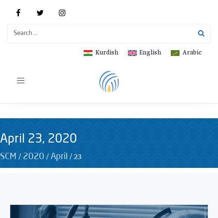
Kurdish
English
Arabic
Toggle
navigation
April 23, 2020
/
/
/
23
SCM
2020
April