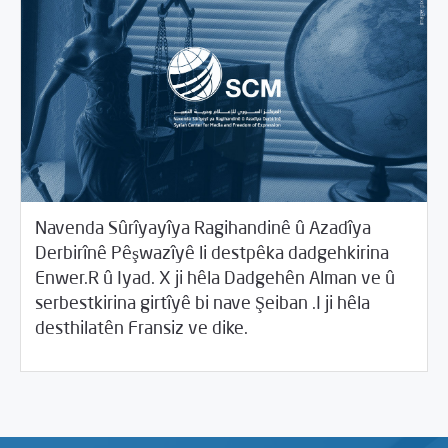
Navenda Sûrîyayîya Ragihandinê û Azadîya
Derbirînê Pêşwazîyê li destpêka dadgehkirina
Enwer.R û Iyad. X ji hêla Dadgehên Alman ve û
serbestkirina girtîyê bi nave Şeiban .I ji hêla
04/23/2020
Beyannameyên SCMê
desthilatên Fransiz ve dike.