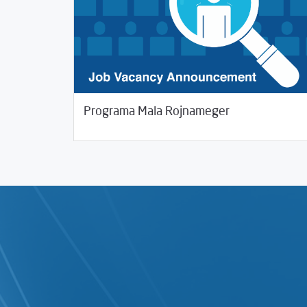
08/09/2019
Rahînan û Beşdarî
Programa Mala Rojnameger‎