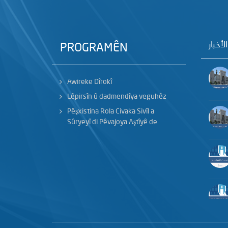
الأخبار
PROGRAMÊN
Awireke Dîrokî
Lêpirsîn û dadmendîya veguhêz
Pêşxistina Rola Civaka Sivîl a
Sûryeyî di Pêvajoya Aştîyê de