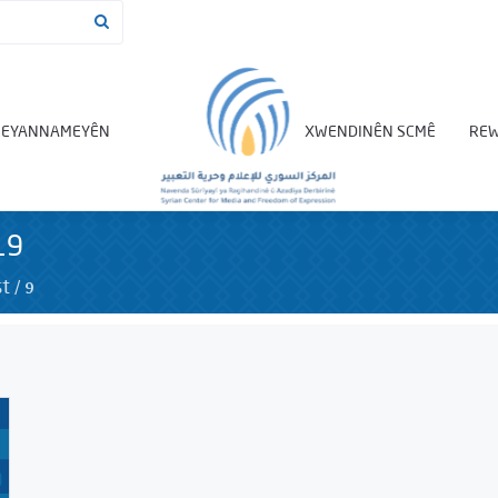
BEYANNAMEYÊN
XWENDINÊN SCMÊ
REW
19
/
9
t