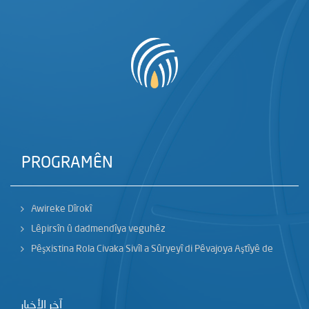
PROGRAMÊN
Awireke Dîrokî
Lêpirsîn û dadmendîya veguhêz
Pêşxistina Rola Civaka Sivîl a Sûryeyî di Pêvajoya Aştîyê de
آخر الأخبار