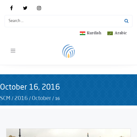
Kurdish
Arabic
Toggle
navigation
October 16, 2016
/
/
/
16
SCM
2016
October