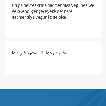
Grûpa hevrêzkirina dadmendîya veguhêz we
vexwendî gengeşeyekê der barê
dadmendîya veguhêz de dike
02/03/2016
Desthilata pêncemîn
تقرير عن حملتنا”اشتكي” في درعا
02/03/2016