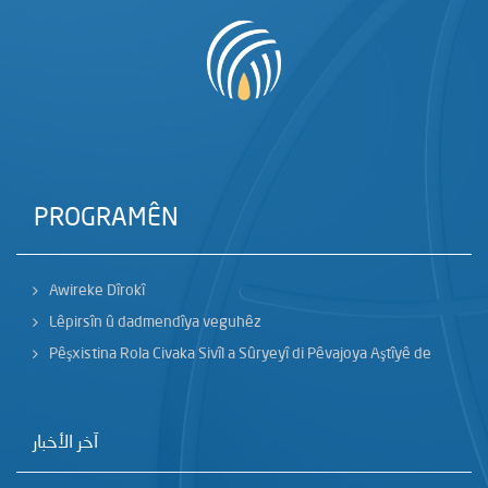
PROGRAMÊN
Awireke Dîrokî
Lêpirsîn û dadmendîya veguhêz
Pêşxistina Rola Civaka Sivîl a Sûryeyî di Pêvajoya Aştîyê de
آخر الأخبار