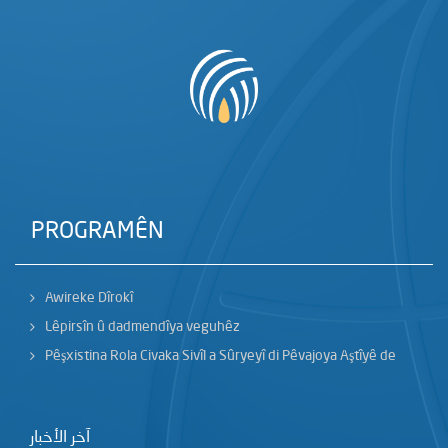
PROGRAMÊN
Awireke Dîrokî
Lêpirsîn û dadmendîya veguhêz
Pêşxistina Rola Civaka Sivîl a Sûryeyî di Pêvajoya Aştîyê de
آخر الأخبار