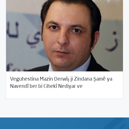
Veguhestina Mazin Derwîş ji Zindana Şamê ya
/
01/31/2015
2015
Beyannameyên SCMê
Navendî ber bi Cihekî Nediyar ve