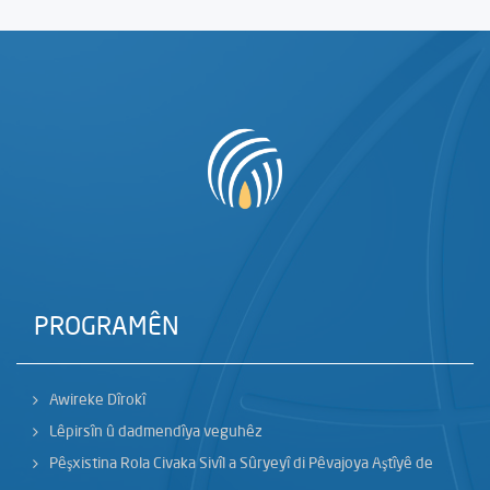
PROGRAMÊN
Awireke Dîrokî
Lêpirsîn û dadmendîya veguhêz
Pêşxistina Rola Civaka Sivîl a Sûryeyî di Pêvajoya Aştîyê de