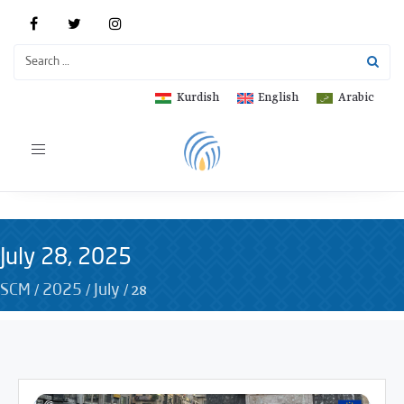
Kurdish
English
Arabic
Toggle
navigation
July 28, 2025
/
/
/
28
SCM
2025
July