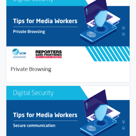
/
04/01/2020
Digital Security
Journalist House
Private Browsing