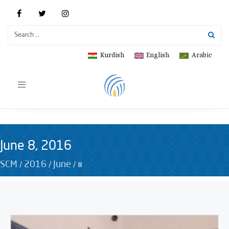
Kurdish
English
Arabic
Toggle
navigation
June 8, 2016
/
/
/
8
SCM
2016
June