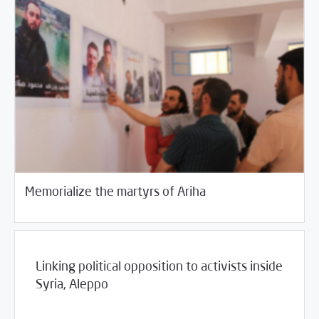
06/08/2016
Annual Archive
Memorialize the martyrs of Ariha
Linking political opposition to activists inside
Syria, Aleppo
06/08/2016
Annual Archive