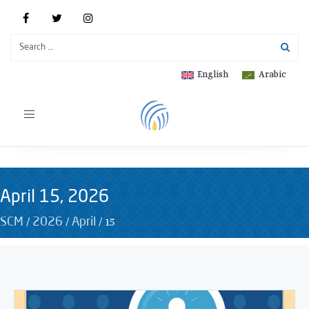
English
Arabic
Toggle
navigation
April 15, 2026
/
/
/
15
SCM
2026
April