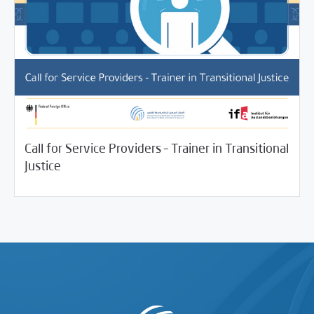
Call for Service Providers – Trainer in Transitional
04/15/2026
Jobs and Training
Justice