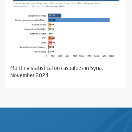
Monthly statistical on casualties in Syria,
02/09/2025
Violations Watch
November 2024