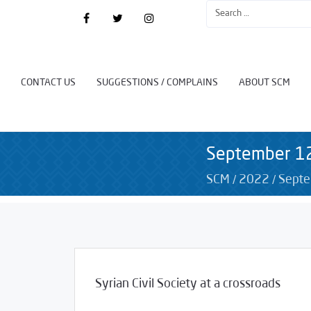
CONTACT US
SUGGESTIONS / COMPLAINS
ABOUT SCM
September 1
/
/
SCM
2022
Sept
Syrian Civil Society at a crossroads
/
09/12/2022
Studies
غير مصنف